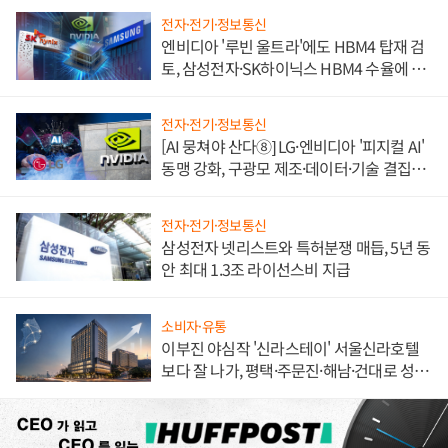
전자·전기·정보통신
엔비디아 '루빈 울트라'에도 HBM4 탑재 검
토, 삼성전자·SK하이닉스 HBM4 수율에 주
도권 갈린다
전자·전기·정보통신
[AI 뭉쳐야 산다⑧] LG·엔비디아 '피지컬 AI'
동맹 강화, 구광모 제조·데이터·기술 결집
해 종합 로보틱스 기업으로
전자·전기·정보통신
삼성전자 넷리스트와 특허분쟁 매듭, 5년 동
안 최대 1.3조 라이선스비 지급
소비자·유통
이부진 야심작 '신라스테이' 서울신라호텔
보다 잘 나가, 평택·주문진·해남·건대로 성
장판 더 넓힌다