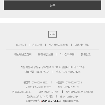
PC버전
회사소개
윤리강령
개인정보처리방침
이용자위원회
청소년보호정책
정정·반론보도
기사심의규정
불편신고
서울특별시 성동구 성수일로 39-34 서울숲더스페이스 12층
대표전화 : 1800-6522
팩스 : 070-4015-8658
편집국 : 070-4010-8512
사업본부 : 070-4010-7078
등록번호 : 서울 아 02897
제호 : 비즈니스포스트
등록일: 2013.11.13
발행·편집인 : 강석운
발행일자: 2013년 12월 2일
청소년보호책임자 : 강석운
ISSN : 2636-171X
Copyright ⓒ
B
USINESSPOST
. All rights reserved.