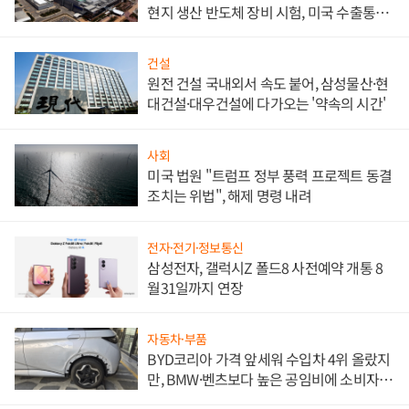
현지 생산 반도체 장비 시험, 미국 수출통제
대비"
건설
원전 건설 국내외서 속도 붙어, 삼성물산·현
대건설·대우건설에 다가오는 '약속의 시간'
사회
미국 법원 "트럼프 정부 풍력 프로젝트 동결
조치는 위법", 해제 명령 내려
전자·전기·정보통신
삼성전자, 갤럭시Z 폴드8 사전예약 개통 8
월31일까지 연장
자동차·부품
BYD코리아 가격 앞세워 수입차 4위 올랐지
만, BMW·벤츠보다 높은 공임비에 소비자
불만 폭발