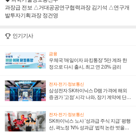
과장급 전보 △거대공공연구협력과장 김기석 △연구개
발투자기획과장 정건영
인기기사
금융
우체국 '매일이자 파킹통장' 5만 계좌 한
정으로 다시 출시, 최고 연 2.0% 금리
전자·전기·정보통신
삼성전자 SK하이닉스 D램 가격에 해외
증권가 '고점' 시각 나와, 장기 계약에 단점
부각
전자·전기·정보통신
SK하이닉스 노사 '성과급 주식 지급' 평행
선, 곽노정 'N% 성과급' 법적 논란 벗을지
주목