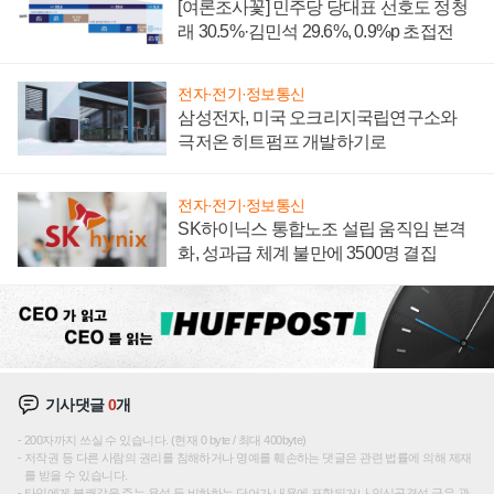
[여론조사꽃] 민주당 당대표 선호도 정청
래 30.5%·김민석 29.6%, 0.9%p 초접전
전자·전기·정보통신
삼성전자, 미국 오크리지국립연구소와
극저온 히트펌프 개발하기로
전자·전기·정보통신
SK하이닉스 통합노조 설립 움직임 본격
화, 성과급 체계 불만에 3500명 결집
기사댓글
0
개
200자까지 쓰실 수 있습니다. (현재 0 byte / 최대 400byte)
저작권 등 다른 사람의 권리를 침해하거나 명예를 훼손하는 댓글은 관련 법률에 의해 제재
를 받을 수 있습니다.
타인에게 불쾌감을 주는 욕설 등 비하하는 단어가 내용에 포함되거나 인신공격성 글은 관