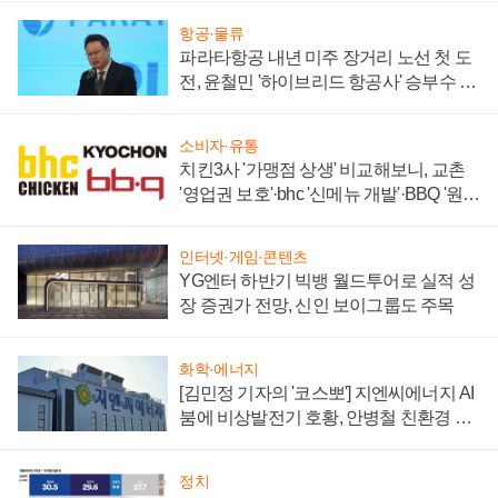
항공·물류
파라타항공 내년 미주 장거리 노선 첫 도
전, 윤철민 '하이브리드 항공사' 승부수 통
할까
소비자·유통
치킨3사 '가맹점 상생' 비교해보니, 교촌
'영업권 보호'·bhc '신메뉴 개발'·BBQ '원가
부담'
인터넷·게임·콘텐츠
YG엔터 하반기 빅뱅 월드투어로 실적 성
장 증권가 전망, 신인 보이그룹도 주목
화학·에너지
[김민정 기자의 '코스뽀'] 지엔씨에너지 AI
붐에 비상발전기 호황, 안병철 친환경 에
너지 발전전문기업 향한다
정치