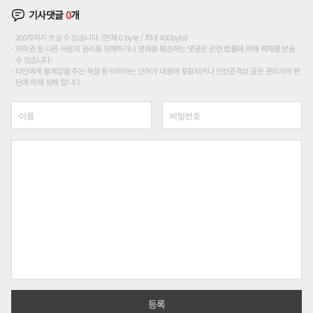
기사댓글
0
개
200자까지 쓰실 수 있습니다. (현재 0 byte / 최대 400byte)
저작권 등 다른 사람의 권리를 침해하거나 명예를 훼손하는 댓글은 관련 법률에 의해 제재를 받을
수 있습니다.
타인에게 불쾌감을 주는 욕설 등 비하하는 단어가 내용에 포함되거나 인신공격성 글은 관리자의 판
단에 의해 삭제 합니다.