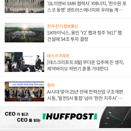
'DL이앤씨 SMR 협력사' X에너지, '한수원 포
스코 동맹' 센트러스에너지와 우라늄 계약
체결
전자·전기·정보통신
SK하이닉스, 용인 'Y2' 팹과 청주 'M17' 팹
건설에 54조 투자 결정
데스크 리포트
[데스크리포트 8월] 무더운 입추에 든 생각,
제약바이오 하반기 훈풍 기대한다
정치
AI시대 맞아 25년 만에 전력산업 구조개편
시동, '발전5사 통합' 넘어 '한전 지주사' 재편
론도