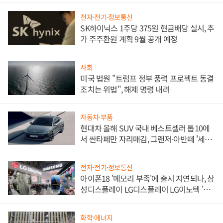
전자·전기·정보통신
SK하이닉스 1주당 375원 현금배당 실시, 추
가 주주환원 계획 9월 공개 예정
사회
미국 법원 "트럼프 정부 풍력 프로젝트 동결
조치는 위법", 해제 명령 내려
자동차·부품
현대차 올해 SUV 국내 베스트셀러 톱10에
서 싼타페만 자리매김, 그랜저·아반떼 '세단
쌍끌이'로 내수 방어
전자·전기·정보통신
아이폰18 '메모리 부족'에 출시 지연되나, 삼
성디스플레이 LG디스플레이 LG이노텍 '탈
애플' 수익 다각화 속도
화학·에너지