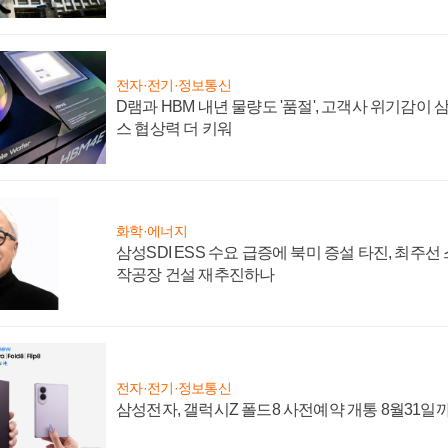
전자·전기·정보통신
D램과 HBM 내년 물량도 '품절', 고객사 위기감이
스 협상력 더 키워
화학·에너지
삼성SDI ESS 수요 급증에 북미 증설 타진, 최주선
작공장 건설 재추진하나
전자·전기·정보통신
삼성전자, 갤럭시Z 폴드8 사전예약 개통 8월31일