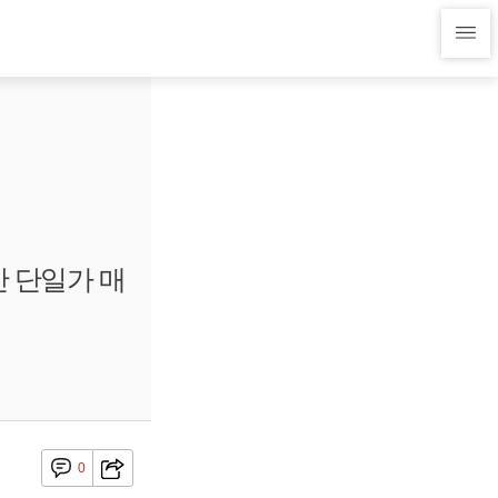
 단일가 매
0