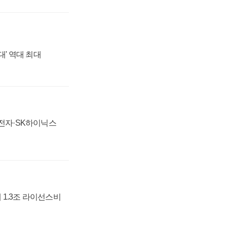
대' 역대 최대
성전자·SK하이닉스
 1.3조 라이선스비