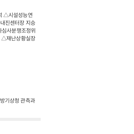
석 △시설성능연
가내진센터장 지승
하자심사분쟁조정위
호 △재난상황실장
지방기상청 관측과