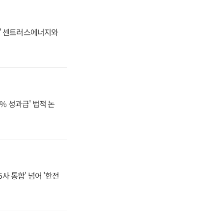
동맹' 센트러스에너지와
% 성과급' 법적 논
사 통합' 넘어 '한전