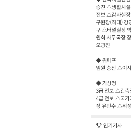
승진 △생활시설
전보 △감사실장
구원장(직대) 
구 △터널실장 
원회 사무국장 
오광진
◆ 위메프
임원 승진 △이
◆ 기상청
3급 전보 △관
4급 전보 △국
장 유민수 △위
인기기사