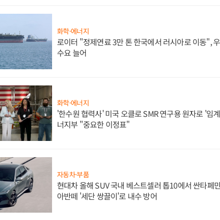
화학·에너지
로이터 "정제연료 3만 톤 한국에서 러시아로 이동",
수요 늘어
화학·에너지
'한수원 협력사' 미국 오클로 SMR 연구용 원자로 '임계 
너지부 "중요한 이정표"
자동차·부품
현대차 올해 SUV 국내 베스트셀러 톱10에서 싼타페만
아반떼 '세단 쌍끌이'로 내수 방어