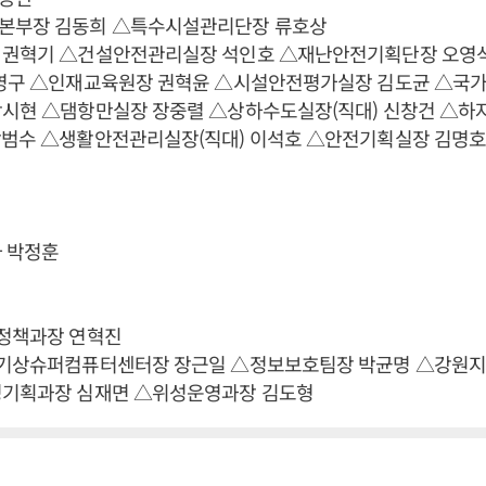
본부장 김동희 △특수시설관리단장 류호상
 권혁기 △건설안전관리실장 석인호 △재난안전기획단장 오영
강영구 △인재교육원장 권혁윤 △시설안전평가실장 김도균 △국
박시현 △댐항만실장 장중렬 △상하수도실장(직대) 신창건 △
장범수 △생활안전관리실장(직대) 이석호 △안전기획실장 김명
사 박정훈
측정책과장 연혁진
가기상슈퍼컴퓨터센터장 장근일 △정보보호팀장 박균명 △강원
성기획과장 심재면 △위성운영과장 김도형