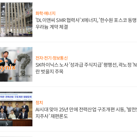
화학·에너지
'DL이앤씨 SMR 협력사' X에너지, '한수원 포스코 
우라늄 계약 체결
전자·전기·정보통신
SK하이닉스 노사 '성과급 주식지급' 평행선, 곽노정 'N
란 벗을지 주목
정치
AI시대 맞아 25년 만에 전력산업 구조개편 시동, '발전5
지주사' 재편론도