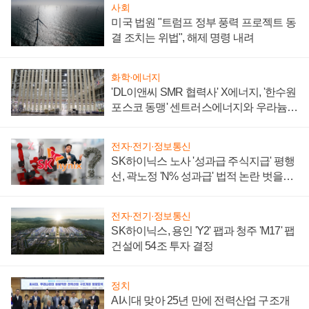
사회
미국 법원 "트럼프 정부 풍력 프로젝트 동
결 조치는 위법", 해제 명령 내려
화학·에너지
'DL이앤씨 SMR 협력사' X에너지, '한수원
포스코 동맹' 센트러스에너지와 우라늄
계약 체결
전자·전기·정보통신
SK하이닉스 노사 '성과급 주식지급' 평행
선, 곽노정 'N% 성과급' 법적 논란 벗을지
주목
전자·전기·정보통신
SK하이닉스, 용인 'Y2' 팹과 청주 'M17' 팹
건설에 54조 투자 결정
정치
AI시대 맞아 25년 만에 전력산업 구조개