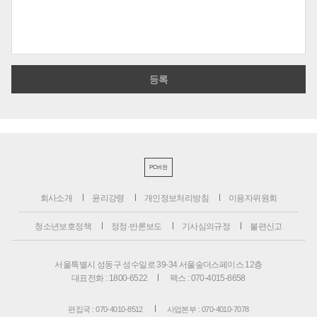
PC버전
회사소개
윤리강령
개인정보처리방침
이용자위원회
청소년보호정책
정정·반론보도
기사심의규정
불편신고
서울특별시 성동구 성수일로 39-34 서울숲더스페이스 12층
대표전화 : 1800-6522
팩스 : 070-4015-8658
편집국 : 070-4010-8512
사업본부 : 070-4010-7078