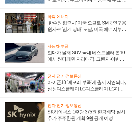
어
화학·에너지
'한수원 협력사' 미국 오클로 SMR 연구용
원자로 '임계 상태' 도달, 미국 에너지부
"중요한 이정표"
자동차·부품
현대차 올해 SUV 국내 베스트셀러 톱10
에서 싼타페만 자리매김, 그랜저·아반떼
'세단 쌍끌이'로 내수 방어
전자·전기·정보통신
아이폰18 '메모리 부족'에 출시 지연되나,
삼성디스플레이 LG디스플레이 LG이노
텍 '탈애플' 수익 다각화 속도
전자·전기·정보통신
SK하이닉스 1주당 375원 현금배당 실시,
추가 주주환원 계획 9월 공개 예정