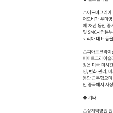
△어도비코리아 
어도비가 우미영 
에 28년 동안
및 SMC사업본부
코리아 대표 등을
△피아트크라이슬
피아트크라이슬러(
장은 미국 미시간
영, 변화 관리,
동안 근무했으며 
안 중국에서 사장
◆ 기타
△상계백병원 원