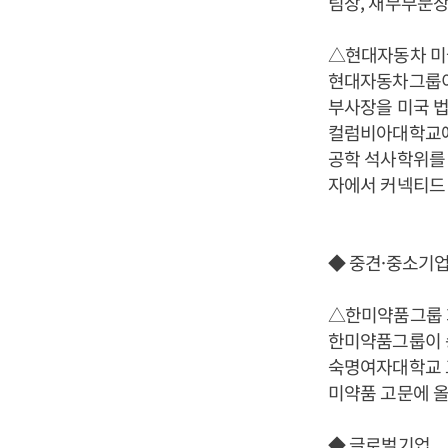
팀장, 재무부문장
△현대자동차 미
현대자동차그룹이 비
부사장을 미국 법
컬럼비아대학교에
공학 석사학위를
자에서 커넥티드 
◆ 중견·중소기
△한미약품그룹 
한미약품그룹이 송
숙명여자대학교 교
미약품 고문에 올
◆ 글로벌기업