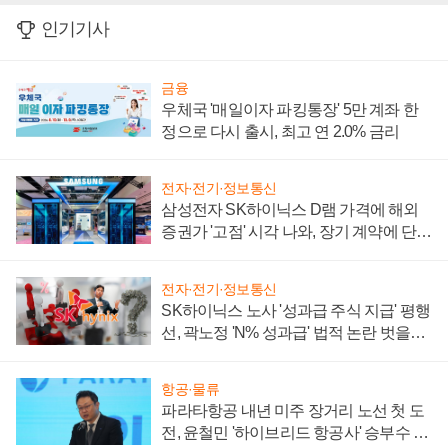
인기기사
금융
우체국 '매일이자 파킹통장' 5만 계좌 한
정으로 다시 출시, 최고 연 2.0% 금리
전자·전기·정보통신
삼성전자 SK하이닉스 D램 가격에 해외
증권가 '고점' 시각 나와, 장기 계약에 단점
부각
전자·전기·정보통신
SK하이닉스 노사 '성과급 주식 지급' 평행
선, 곽노정 'N% 성과급' 법적 논란 벗을지
주목
항공·물류
파라타항공 내년 미주 장거리 노선 첫 도
전, 윤철민 '하이브리드 항공사' 승부수 통