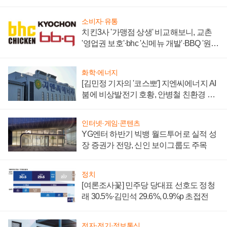
할까
소비자·유통
치킨3사 '가맹점 상생' 비교해보니, 교촌
'영업권 보호'·bhc '신메뉴 개발'·BBQ '원가
부담'
화학·에너지
[김민정 기자의 '코스뽀'] 지엔씨에너지 AI
붐에 비상발전기 호황, 안병철 친환경 에
너지 발전전문기업 향한다
인터넷·게임·콘텐츠
YG엔터 하반기 빅뱅 월드투어로 실적 성
장 증권가 전망, 신인 보이그룹도 주목
정치
[여론조사꽃] 민주당 당대표 선호도 정청
래 30.5%·김민석 29.6%, 0.9%p 초접전
전자·전기·정보통신