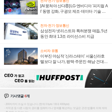
전자·전기·정보통신
[AI 뭉쳐야 산다⑧] LG·엔비디아 '피지컬 A
I' 동맹 강화, 구광모 제조·데이터·기술 결
집해 종합 로보틱스 기업으로
전자·전기·정보통신
삼성전자 넷리스트와 특허분쟁 매듭, 5년
동안 최대 1.3조 라이선스비 지급
소비자·유통
이부진 야심작 '신라스테이' 서울신라호
텔보다 잘 나가, 평택·주문진·해남·건대로
성장판 더 넓힌다
기사댓글
0
개
200자까지 쓰실 수 있습니다. (현재 0 byte / 최대 400byte)
저작권 등 다른 사람의 권리를 침해하거나 명예를 훼손하는 댓글은 관련 법률에 의해 제재
를 받을 수 있습니다.