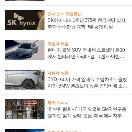
전자·전기·정보통신
SK하이닉스 1주당 375원 현금배당 실시,
추가 주주환원 계획 9월 공개 예정
자동차·부품
현대차 올해 SUV 국내 베스트셀러 톱10
에서 싼타페만 자리매김, 그랜저·아반떼
'세단 쌍끌이'로 내수 방어
자동차·부품
BYD코리아 가격 앞세워 수입차 4위 올랐
지만, BMW·벤츠보다 높은 공임비에 소비
자 불만 폭발
화학·에너지
'한수원 협력사' 미국 오클로 SMR 연구용
원자로 '임계 상태' 도달, 미국 에너지부
"중요한 이정표"