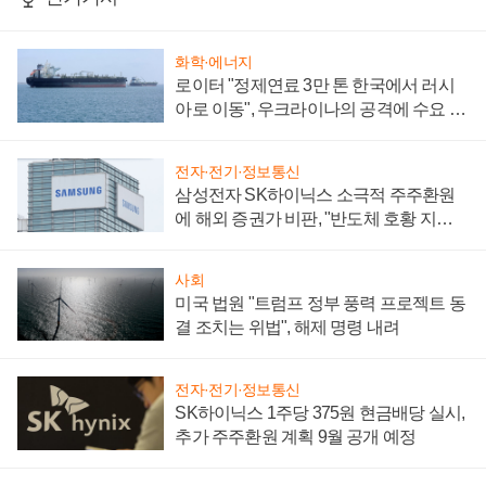
화학·에너지
로이터 "정제연료 3만 톤 한국에서 러시
아로 이동", 우크라이나의 공격에 수요 늘
어
전자·전기·정보통신
삼성전자 SK하이닉스 소극적 주주환원
에 해외 증권가 비판, "반도체 호황 지속
성 의문"
사회
미국 법원 "트럼프 정부 풍력 프로젝트 동
결 조치는 위법", 해제 명령 내려
전자·전기·정보통신
SK하이닉스 1주당 375원 현금배당 실시,
추가 주주환원 계획 9월 공개 예정