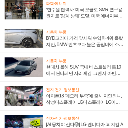
화학·에너지
'한수원 협력사' 미국 오클로 SMR 연구용
원자로 '임계 상태' 도달, 미국 에너지부
"중요한 이정표"
자동차·부품
BYD코리아 가격 앞세워 수입차 4위 올랐
지만, BMW·벤츠보다 높은 공임비에 소비
자 불만 폭발
자동차·부품
현대차 올해 SUV 국내 베스트셀러 톱10
에서 싼타페만 자리매김, 그랜저·아반떼
'세단 쌍끌이'로 내수 방어
전자·전기·정보통신
아이폰18 '메모리 부족'에 출시 지연되나,
삼성디스플레이 LG디스플레이 LG이노
텍 '탈애플' 수익 다각화 속도
전자·전기·정보통신
[AI 뭉쳐야 산다⑧] LG·엔비디아 '피지컬 A