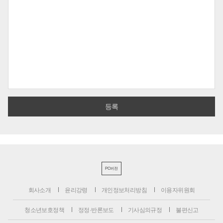
PC버전
회사소개
윤리강령
개인정보처리방침
이용자위원회
청소년보호정책
정정·반론보도
기사심의규정
불편신고