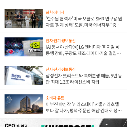
불만 폭발
화학·에너지
'한수원 협력사' 미국 오클로 SMR 연구용 원
자로 '임계 상태' 도달, 미국 에너지부 "중요
한 이정표"
전자·전기·정보통신
[AI 뭉쳐야 산다⑧] LG·엔비디아 '피지컬 AI'
동맹 강화, 구광모 제조·데이터·기술 결집
해 종합 로보틱스 기업으로
전자·전기·정보통신
삼성전자 넷리스트와 특허분쟁 매듭, 5년 동
안 최대 1.3조 라이선스비 지급
소비자·유통
이부진 야심작 '신라스테이' 서울신라호텔
보다 잘 나가, 평택·주문진·해남·건대로 성
장판 더 넓힌다