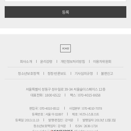
PC버전
회사소개
윤리강령
개인정보처리방침
이용자위원회
청소년보호정책
정정·반론보도
기사심의규정
불편신고
서울특별시 성동구 성수일로 39-34 서울숲더스페이스 12층
대표전화 : 1800-6522
팩스 : 070-4015-8658
편집국 : 070-4010-8512
사업본부 : 070-4010-7078
등록번호 : 서울 아 02897
제호 : 비즈니스포스트
등록일: 2013.11.13
발행·편집인 : 강석운
발행일자: 2013년 12월 2일
청소년보호책임자 : 강석운
ISSN : 2636-171X