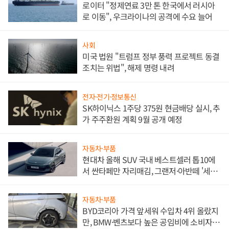
로이터 "정제연료 3만 톤 한국에서 러시아
로 이동", 우크라이나의 공격에 수요 늘어
사회
미국 법원 "트럼프 정부 풍력 프로젝트 동결
조치는 위법", 해제 명령 내려
전자·전기·정보통신
SK하이닉스 1주당 375원 현금배당 실시, 추
가 주주환원 계획 9월 공개 예정
자동차·부품
현대차 올해 SUV 국내 베스트셀러 톱10에
서 싼타페만 자리매김, 그랜저·아반떼 '세단
쌍끌이'로 내수 방어
자동차·부품
BYD코리아 가격 앞세워 수입차 4위 올랐지
만, BMW·벤츠보다 높은 공임비에 소비자