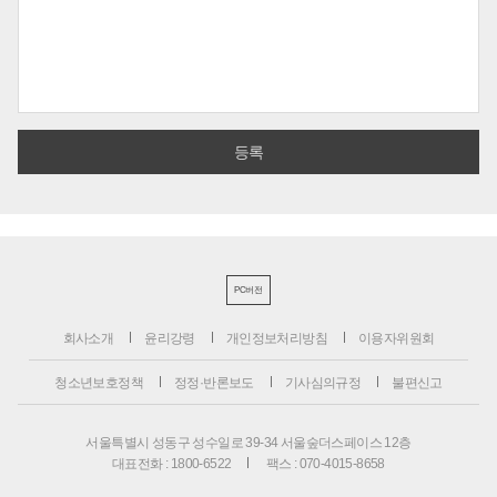
PC버전
회사소개
윤리강령
개인정보처리방침
이용자위원회
청소년보호정책
정정·반론보도
기사심의규정
불편신고
서울특별시 성동구 성수일로 39-34 서울숲더스페이스 12층
대표전화 : 1800-6522
팩스 : 070-4015-8658