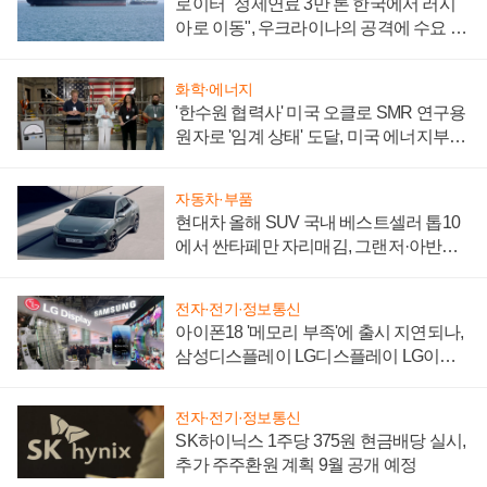
로이터 "정제연료 3만 톤 한국에서 러시
아로 이동", 우크라이나의 공격에 수요 늘
어
화학·에너지
'한수원 협력사' 미국 오클로 SMR 연구용
원자로 '임계 상태' 도달, 미국 에너지부
"중요한 이정표"
자동차·부품
현대차 올해 SUV 국내 베스트셀러 톱10
에서 싼타페만 자리매김, 그랜저·아반떼
'세단 쌍끌이'로 내수 방어
전자·전기·정보통신
아이폰18 '메모리 부족'에 출시 지연되나,
삼성디스플레이 LG디스플레이 LG이노
텍 '탈애플' 수익 다각화 속도
전자·전기·정보통신
SK하이닉스 1주당 375원 현금배당 실시,
추가 주주환원 계획 9월 공개 예정