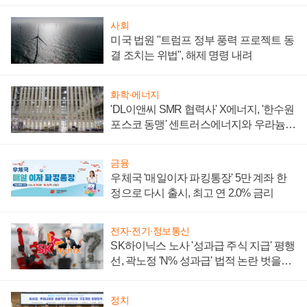
사회
미국 법원 "트럼프 정부 풍력 프로젝트 동
결 조치는 위법", 해제 명령 내려
화학·에너지
'DL이앤씨 SMR 협력사' X에너지, '한수원
포스코 동맹' 센트러스에너지와 우라늄
계약 체결
금융
우체국 '매일이자 파킹통장' 5만 계좌 한
정으로 다시 출시, 최고 연 2.0% 금리
전자·전기·정보통신
SK하이닉스 노사 '성과급 주식 지급' 평행
선, 곽노정 'N% 성과급' 법적 논란 벗을지
주목
정치