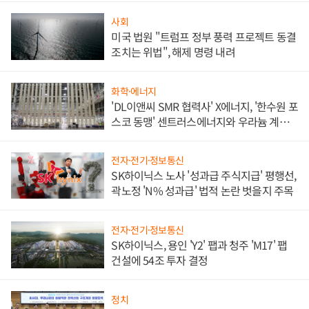
사회
미국 법원 "트럼프 정부 풍력 프로젝트 동결
조치는 위법", 해제 명령 내려
화학·에너지
'DL이앤씨 SMR 협력사' X에너지, '한수원 포
스코 동맹' 센트러스에너지와 우라늄 계약
체결
전자·전기·정보통신
SK하이닉스 노사 '성과급 주식지급' 평행선,
곽노정 'N% 성과급' 법적 논란 벗을지 주목
전자·전기·정보통신
SK하이닉스, 용인 'Y2' 팹과 청주 'M17' 팹
건설에 54조 투자 결정
정치