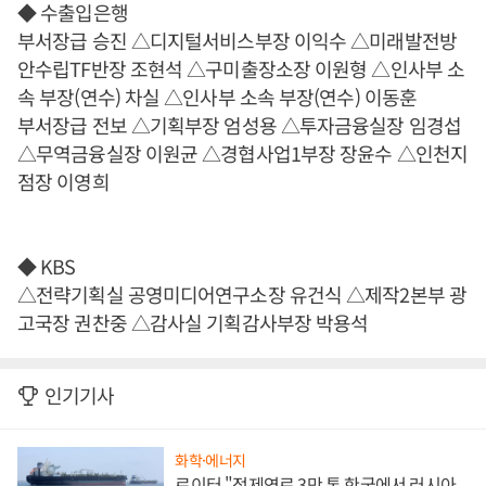
◆ 수출입은행
부서장급 승진 △디지털서비스부장 이익수 △미래발전방
안수립TF반장 조현석 △구미출장소장 이원형 △인사부 소
속 부장(연수) 차실 △인사부 소속 부장(연수) 이동훈
부서장급 전보 △기획부장 엄성용 △투자금융실장 임경섭
△무역금융실장 이원균 △경협사업1부장 장윤수 △인천지
점장 이영희
◆ KBS
△전략기획실 공영미디어연구소장 유건식 △제작2본부 광
고국장 권찬중 △감사실 기획감사부장 박용석
인기기사
화학·에너지
로이터 "정제연료 3만 톤 한국에서 러시아