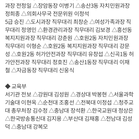
과장 전정일 △장암동장 이병기 △송산3동 자치민원과장
정희종 △의회사무국 전문위원 이정석
5급 승진 △도시과장 직무대리 최창순 △여성가족과장 직
무대리 정영민 △환경관리과장 직무대리 김보경 △흥선동
복지지원과장 직무대리 강춘원 △호원2동 자치민원과장
직무대리 이형순 △호원2동 복지지원과장 직무대리 강문
성 △호원2동 허가안전과장 직무대리 유창섭 △신곡1동 허
가안전과장 직무대리 정호진 △송산1동장 직무대리 이재
철 △자금동장 직무대리 신웅식
◆ 교육부
서기관 전보 △강원대 김성원 △경상대 박봉현 △서울과학
기술대 이현옥 △순천대 조홍선 △전북대 이정섭 △청주교
대 총무처장 김수정 △충남대 장석환 △한국교원대 정상은
△한국방송통신대 김지용 △부산대 김재홍 △전남대 김성
덕 △충남대 강복모