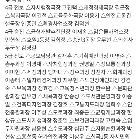
4급 전보 △자치행정국장 고진택 △재정경제국장 김근정
△복지국장 이건철 △교육문화국장 이용기 △안전교통건
설국장 안종관 △환경사업소장 김덕현
4급 승진 △균형개발추진단장 이재송 △맑은물사업소장
민형식 △호원2동장 김희정 △송산3동장 윤무현 △의회사
무국장 김영길
5급 전보 △공보담당관 김재훈 △기획예산과장 이영준 △
총무과장 이영재 △자치행정과장 권영일 △정보통신과장
이미현 △세정과장 팽재녀 △징수과장 장진자 △회계과장
이종태 △일자리경제과장 지우현 △노인장애인과장 강경
숙 △보육과장 정효경 △교육청소년과장 한수완 △문화관
광과장 임우영 △체육과장 안종성 △도서관운영과장 이종
일 △건축디자인과장 김장호 △교통지도과장 임희수 △안
전총괄과장 이주성 △도로과장 최종근 △균형개발과장 한
상규 △도시재생과장 정춘일 △보건관리과장 고현숙 △업
무지원과장 남윤현 △수도과장 심진주 △자원순환과장 박
현창 △흥선동 허가안전과장 이상우 △신곡1동 자치민원