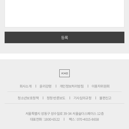
PC버전
회사소개
윤리강령
개인정보처리방침
이용자위원회
청소년보호정책
정정·반론보도
기사심의규정
불편신고
서울특별시 성동구 성수일로 39-34 서울숲더스페이스 12층
대표전화 : 1800-6522
팩스 : 070-4015-8658