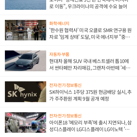
로 이동", 우크라이나의 공격에 수요 늘어
화학·에너지
'한수원 협력사' 미국 오클로 SMR 연구용 원
자로 '임계 상태' 도달, 미국 에너지부 "중요
한 이정표"
자동차·부품
현대차 올해 SUV 국내 베스트셀러 톱10에
서 싼타페만 자리매김, 그랜저·아반떼 '세단
쌍끌이'로 내수 방어
전자·전기·정보통신
SK하이닉스 1주당 375원 현금배당 실시, 추
가 주주환원 계획 9월 공개 예정
전자·전기·정보통신
아이폰18 '메모리 부족'에 출시 지연되나, 삼
성디스플레이 LG디스플레이 LG이노텍 '탈
애플' 수익 다각화 속도