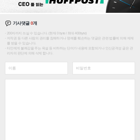
기사댓글
0
개
200자까지 쓰실 수 있습니다. (현재 0 byte / 최대 400byte)
저작권 등 다른 사람의 권리를 침해하거나 명예를 훼손하는 댓글은 관련 법률에 의해 제재
를 받을 수 있습니다.
타인에게 불쾌감을 주는 욕설 등 비하하는 단어가 내용에 포함되거나 인신공격성 글은 관
리자의 판단에 의해 삭제 합니다.