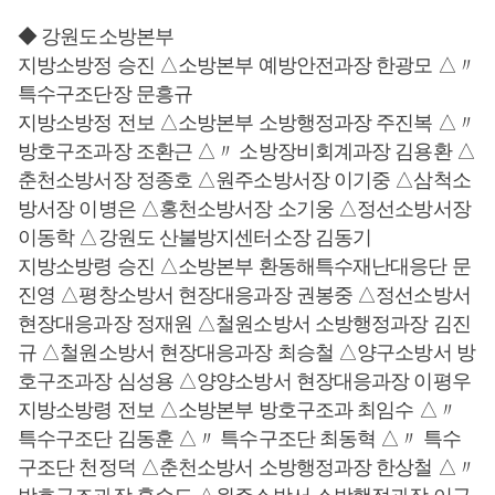
◆ 강원도소방본부
지방소방정 승진 △소방본부 예방안전과장 한광모 △〃
특수구조단장 문흥규
지방소방정 전보 △소방본부 소방행정과장 주진복 △〃
방호구조과장 조환근 △〃 소방장비회계과장 김용환 △
춘천소방서장 정종호 △원주소방서장 이기중 △삼척소
방서장 이병은 △홍천소방서장 소기웅 △정선소방서장
이동학 △강원도 산불방지센터소장 김동기
지방소방령 승진 △소방본부 환동해특수재난대응단 문
진영 △평창소방서 현장대응과장 권봉중 △정선소방서
현장대응과장 정재원 △철원소방서 소방행정과장 김진
규 △철원소방서 현장대응과장 최승철 △양구소방서 방
호구조과장 심성용 △양양소방서 현장대응과장 이평우
지방소방령 전보 △소방본부 방호구조과 최임수 △〃
특수구조단 김동훈 △〃 특수구조단 최동혁 △〃 특수
구조단 천정덕 △춘천소방서 소방행정과장 한상철 △〃