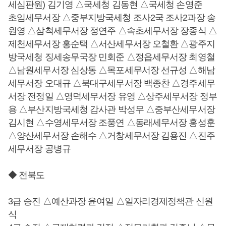
세심판원) 김기영 △국세청 김동현 △국세청 손영준
초임세무서장 △중부지방국세청 조사2국 조사2과장 송
원영 △삼척세무서장 정연주 △속초세무서장 장종식 △
제천세무서장 홍순택 △서산세무서장 오철환 △광주지
방국세청 징세송무국장 민회준 △정읍세무서장 최영철
△남원세무서장 심상동 △목포세무서장 선규성 △해남
세무서장 오대규 △북대구세무서장 백종찬 △경주세무
서장 전정일 △영덕세무서장 유영 △상주세무서장 정부
용 △부산지방국세청 감사관 박성무 △중부산세무서장
김시현 △수영세무서장 조풍연 △동래세무서장 홍성훈
△양산세무서장 손해수 △거창세무서장 김용진 △진주
세무서장 공병규
◆ 전북도
3급 승진 △예산과장 윤여일 △일자리경제정책관 신원
식