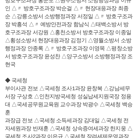
방호구조과장 홍순도 △원주소방서 소방행정과장 이규
인 △〃 방호구조과장 박순걸 △〃 현장대응과장 최종
순 △강릉소방서 소방행정과장 서정일 △〃 방호구조과
장 박흥석 △〃 예방안전과장 함남식 △태백소방서 방
호구조과장 서강원 △홍천소방서 방호구조과장 이종일
△횡성소방서 현장대응과장 김정기 △영월소방서 소방
행정과장 안종록 △〃 방호구조과장 이영목 △평창소방
서 방호구조과장 윤성찬 △양구소방서 소방행정과장 조
현국
◆ 국세청
부이사관 전보 △국세청 조사1과장 윤창복 △강남세무
서장 구상호 △인천지방국세청 성실납세지원국장 정용
대 △국세공무원교육원 교수과장 박광수 △국세청 백승
훈
과장급 전보 △국세청 소득세과장 김대일 △국세청 전
자세원과장 반재훈 △국세청 상속증여세과장 한지웅 △
국세청 조사2과장 이은규 △국세청 장려세제운영과장