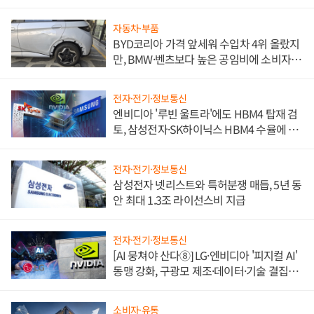
자동차·부품
BYD코리아 가격 앞세워 수입차 4위 올랐지
만, BMW·벤츠보다 높은 공임비에 소비자
불만 폭발
전자·전기·정보통신
엔비디아 '루빈 울트라'에도 HBM4 탑재 검
토, 삼성전자·SK하이닉스 HBM4 수율에 주
도권 갈린다
전자·전기·정보통신
삼성전자 넷리스트와 특허분쟁 매듭, 5년 동
안 최대 1.3조 라이선스비 지급
전자·전기·정보통신
[AI 뭉쳐야 산다⑧] LG·엔비디아 '피지컬 AI'
동맹 강화, 구광모 제조·데이터·기술 결집
해 종합 로보틱스 기업으로
소비자·유통