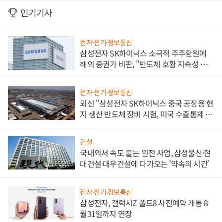
인기기사
전자·전기·정보통신
삼성전자 SK하이닉스 소극적 주주환원에
해외 증권가 비판, "반도체 호황 지속성 의
문"
전자·전기·정보통신
외신 "삼성전자 SK하이닉스 중국 공장용 현
지 생산 반도체 장비 시험, 미국 수출통제 대
비"
건설
국내외서 속도 붙는 원전 사업, 삼성물산·현
대건설·대우건설에 다가오는 '약속의 시간'
전자·전기·정보통신
삼성전자, 갤럭시Z 폴드8 사전예약 개통 8
월31일까지 연장