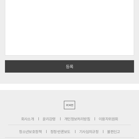
PC버전
회사소개
윤리강령
개인정보처리방침
이용자위원회
청소년보호정책
정정·반론보도
기사심의규정
불편신고