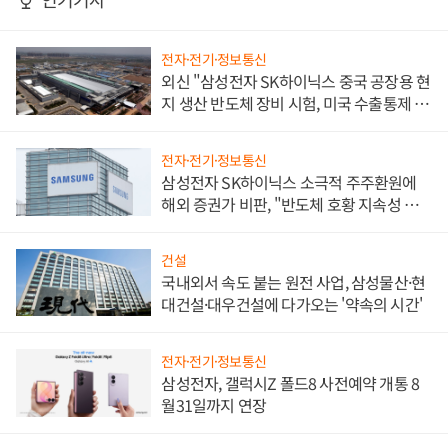
전자·전기·정보통신
외신 "삼성전자 SK하이닉스 중국 공장용 현
지 생산 반도체 장비 시험, 미국 수출통제 대
비"
전자·전기·정보통신
삼성전자 SK하이닉스 소극적 주주환원에
해외 증권가 비판, "반도체 호황 지속성 의
문"
건설
국내외서 속도 붙는 원전 사업, 삼성물산·현
대건설·대우건설에 다가오는 '약속의 시간'
전자·전기·정보통신
삼성전자, 갤럭시Z 폴드8 사전예약 개통 8
월31일까지 연장