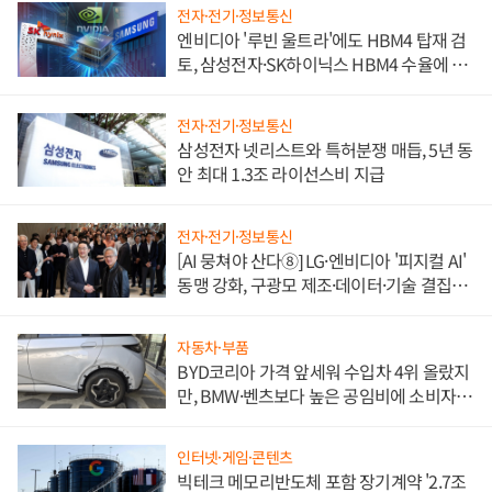
전자·전기·정보통신
엔비디아 '루빈 울트라'에도 HBM4 탑재 검
토, 삼성전자·SK하이닉스 HBM4 수율에 주
도권 갈린다
전자·전기·정보통신
삼성전자 넷리스트와 특허분쟁 매듭, 5년 동
안 최대 1.3조 라이선스비 지급
전자·전기·정보통신
[AI 뭉쳐야 산다⑧] LG·엔비디아 '피지컬 AI'
동맹 강화, 구광모 제조·데이터·기술 결집
해 종합 로보틱스 기업으로
자동차·부품
BYD코리아 가격 앞세워 수입차 4위 올랐지
만, BMW·벤츠보다 높은 공임비에 소비자
불만 폭발
인터넷·게임·콘텐츠
빅테크 메모리반도체 포함 장기계약 '2.7조