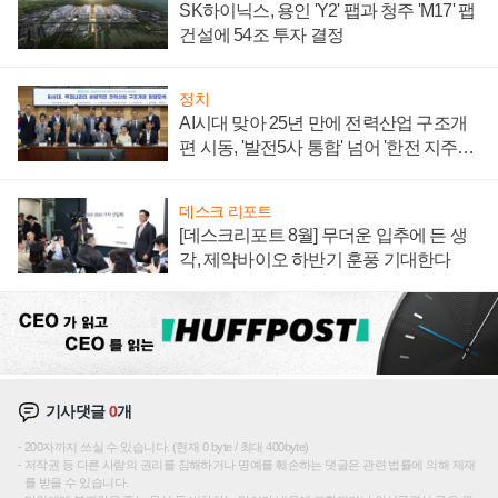
SK하이닉스, 용인 'Y2' 팹과 청주 'M17' 팹
건설에 54조 투자 결정
정치
AI시대 맞아 25년 만에 전력산업 구조개
편 시동, '발전5사 통합' 넘어 '한전 지주사'
재편론도
데스크 리포트
[데스크리포트 8월] 무더운 입추에 든 생
각, 제약바이오 하반기 훈풍 기대한다
기사댓글
0
개
200자까지 쓰실 수 있습니다. (현재 0 byte / 최대 400byte)
저작권 등 다른 사람의 권리를 침해하거나 명예를 훼손하는 댓글은 관련 법률에 의해 제재
를 받을 수 있습니다.