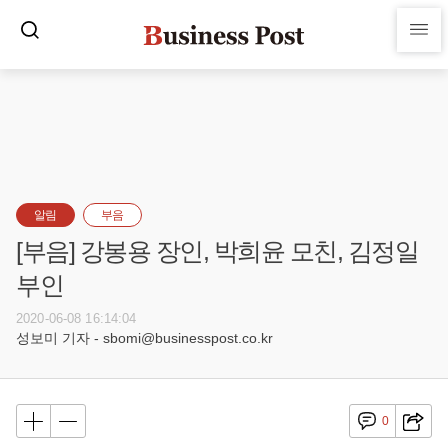
알림
부음
[부음] 강봉용 장인, 박희윤 모친, 김정일
부인
2020-06-08 16:14:04
성보미 기자 - sbomi@businesspost.co.kr
0