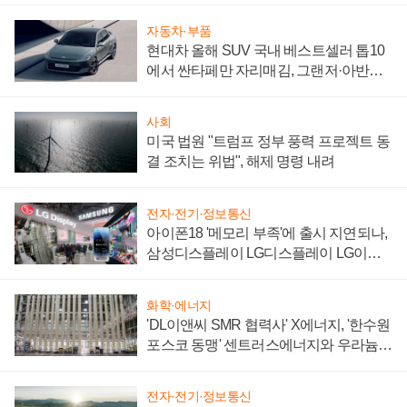
자동차·부품
현대차 올해 SUV 국내 베스트셀러 톱10
에서 싼타페만 자리매김, 그랜저·아반떼
'세단 쌍끌이'로 내수 방어
사회
미국 법원 "트럼프 정부 풍력 프로젝트 동
결 조치는 위법", 해제 명령 내려
전자·전기·정보통신
아이폰18 '메모리 부족'에 출시 지연되나,
삼성디스플레이 LG디스플레이 LG이노
텍 '탈애플' 수익 다각화 속도
화학·에너지
'DL이앤씨 SMR 협력사' X에너지, '한수원
포스코 동맹' 센트러스에너지와 우라늄
계약 체결
전자·전기·정보통신