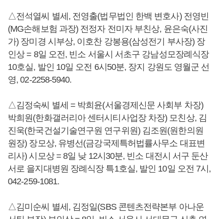
△전석열씨 별세, 전영출(법무법인 한백 변호사) 전영빈
(MG손해보험 과장) 전정자 전미자 부친상, 윤은숙(사진
가) 장미경 시부상, 이호찬 강봉용(삼성전기 부사장) 장
인상 = 8일 오전, 빈소 서울시 서초구 강남성모장례식장
10호실, 발인 10일 오전 6시50분, 장지 강원도 영월군 선
영, 02-2258-5940.
△김정숙씨 별세 = 박희윤(서울경제신문 사회부 차장)
박희원(한화갤러리아 센터시티사업장 차장) 모친상, 김
진욱(한국건설기술연구원 연구위원) 김조원(원한의원
원장) 장모상, 유병선(금강국제특허법률사무소 대표변
리사) 시모상 = 8일 낮 12시30분, 빈소 대전시 서구 둔산
서로 을지대병원 장례식장 특1호실, 발인 10일 오전 7시,
042-259-1081.
△김미순씨 별세, 김정일(SBS 콘텐츠전략본부 아나운