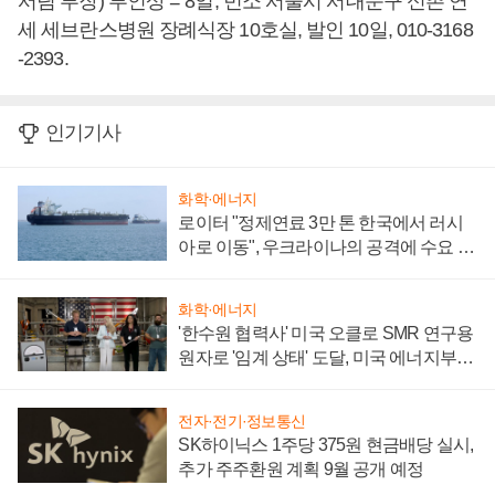
서팀 부장) 부인상 = 8일, 빈소 서울시 서대문구 신촌 연
세 세브란스병원 장례식장 10호실, 발인 10일, 010-3168
-2393.
인기기사
화학·에너지
로이터 "정제연료 3만 톤 한국에서 러시
아로 이동", 우크라이나의 공격에 수요 늘
어
화학·에너지
'한수원 협력사' 미국 오클로 SMR 연구용
원자로 '임계 상태' 도달, 미국 에너지부
"중요한 이정표"
전자·전기·정보통신
SK하이닉스 1주당 375원 현금배당 실시,
추가 주주환원 계획 9월 공개 예정