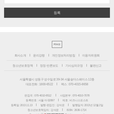
PC버전
회사소개
윤리강령
개인정보처리방침
이용자위원회
청소년보호정책
정정·반론보도
기사심의규정
불편신고
서울특별시 성동구 성수일로 39-34 서울숲더스페이스 12층
대표전화 : 1800-6522
팩스 : 070-4015-8658
편집국 : 070-4010-8512
사업본부 : 070-4010-7078
등록번호 : 서울 아 02897
제호 : 비즈니스포스트
등록일: 2013.11.13
발행·편집인 : 강석운
발행일자: 2013년 12월 2일
청소년보호책임자 : 강석운
ISSN : 2636-171X