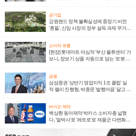
공기업
강원랜드 정책 불확실성에 중장기 비전
'흔들', 신임 사장의 정부 설득 과제 무거워
져
소비자·유통
[현장] 롯데마트 야심작 '부산 물류센터' 가
보니, 장보기 상품 자동으로 담는 '로봇 40
0대' 장관
금융
삼섬증권 '상반기 영업이익 1조 클럽' 실
적 랠리 진행형, 박종문 '발행어음' 달고 연
임 향하나
바이오·제약
백상환 동아제약 박카스 소비자층 넓혔
다, '얼박사'로 '레트로'로 제품군 다변화
주효