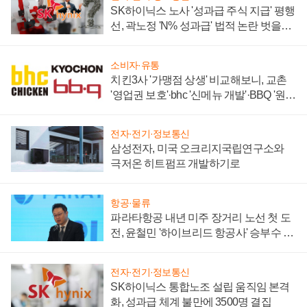
SK하이닉스 노사 '성과급 주식 지급' 평행
선, 곽노정 'N% 성과급' 법적 논란 벗을지
주목
소비자·유통
치킨3사 '가맹점 상생' 비교해보니, 교촌
'영업권 보호'·bhc '신메뉴 개발'·BBQ '원가
부담'
전자·전기·정보통신
삼성전자, 미국 오크리지국립연구소와
극저온 히트펌프 개발하기로
항공·물류
파라타항공 내년 미주 장거리 노선 첫 도
전, 윤철민 '하이브리드 항공사' 승부수 통
할까
전자·전기·정보통신
SK하이닉스 통합노조 설립 움직임 본격
화, 성과급 체계 불만에 3500명 결집