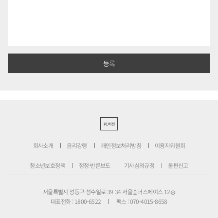
PC버전
회사소개
윤리강령
개인정보처리방침
이용자위원회
청소년보호정책
정정·반론보도
기사심의규정
불편신고
서울특별시 성동구 성수일로 39-34 서울숲더스페이스 12층
대표전화 : 1800-6522
팩스 : 070-4015-8658