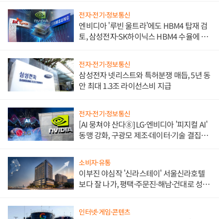
전자·전기·정보통신
엔비디아 '루빈 울트라'에도 HBM4 탑재 검
토, 삼성전자·SK하이닉스 HBM4 수율에 주
도권 갈린다
전자·전기·정보통신
삼성전자 넷리스트와 특허분쟁 매듭, 5년 동
안 최대 1.3조 라이선스비 지급
전자·전기·정보통신
[AI 뭉쳐야 산다⑧] LG·엔비디아 '피지컬 AI'
동맹 강화, 구광모 제조·데이터·기술 결집
해 종합 로보틱스 기업으로
소비자·유통
이부진 야심작 '신라스테이' 서울신라호텔
보다 잘 나가, 평택·주문진·해남·건대로 성
장판 더 넓힌다
인터넷·게임·콘텐츠