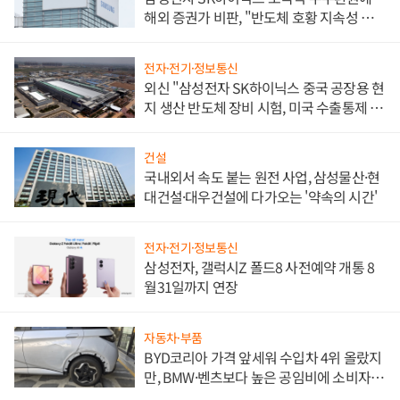
해외 증권가 비판, "반도체 호황 지속성 의
문"
전자·전기·정보통신
외신 "삼성전자 SK하이닉스 중국 공장용 현
지 생산 반도체 장비 시험, 미국 수출통제 대
비"
건설
국내외서 속도 붙는 원전 사업, 삼성물산·현
대건설·대우건설에 다가오는 '약속의 시간'
전자·전기·정보통신
삼성전자, 갤럭시Z 폴드8 사전예약 개통 8
월31일까지 연장
자동차·부품
BYD코리아 가격 앞세워 수입차 4위 올랐지
만, BMW·벤츠보다 높은 공임비에 소비자
불만 폭발