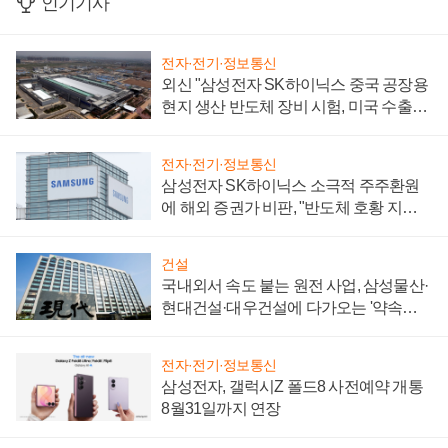
인기기사
전자·전기·정보통신
외신 "삼성전자 SK하이닉스 중국 공장용
현지 생산 반도체 장비 시험, 미국 수출통
제 대비"
전자·전기·정보통신
삼성전자 SK하이닉스 소극적 주주환원
에 해외 증권가 비판, "반도체 호황 지속
성 의문"
건설
국내외서 속도 붙는 원전 사업, 삼성물산·
현대건설·대우건설에 다가오는 '약속의
시간'
전자·전기·정보통신
삼성전자, 갤럭시Z 폴드8 사전예약 개통
8월31일까지 연장