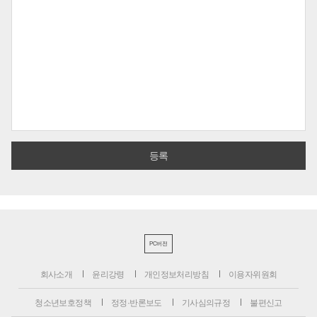
PC버전
회사소개
윤리강령
개인정보처리방침
이용자위원회
청소년보호정책
정정·반론보도
기사심의규정
불편신고