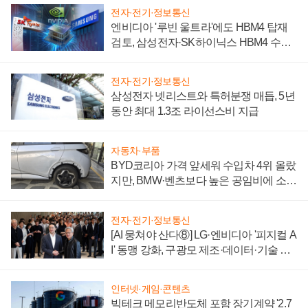
전자·전기·정보통신
엔비디아 '루빈 울트라'에도 HBM4 탑재
검토, 삼성전자·SK하이닉스 HBM4 수율
에 주도권 갈린다
전자·전기·정보통신
삼성전자 넷리스트와 특허분쟁 매듭, 5년
동안 최대 1.3조 라이선스비 지급
자동차·부품
BYD코리아 가격 앞세워 수입차 4위 올랐
지만, BMW·벤츠보다 높은 공임비에 소비
자 불만 폭발
전자·전기·정보통신
[AI 뭉쳐야 산다⑧] LG·엔비디아 '피지컬 A
I' 동맹 강화, 구광모 제조·데이터·기술 결
집해 종합 로보틱스 기업으로
인터넷·게임·콘텐츠
빅테크 메모리반도체 포함 장기계약 '2.7