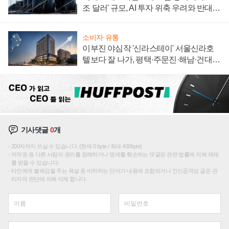
조 달러' 규모, AI 투자 위축 우려와 반대
신호
소비자·유통
이부진 야심작 '신라스테이' 서울신라호
텔보다 잘 나가, 평택·주문진·해남·건대로
성장판 더 넓힌다
기사댓글
0
개
200자까지 쓰실 수 있습니다. (현재 0 byte / 최대 400byte)
저작권 등 다른 사람의 권리를 침해하거나 명예를 훼손하는 댓글은 관련 법률에 의해 제재
를 받을 수 있습니다.
타인에게 불쾌감을 주는 욕설 등 비하하는 단어가 내용에 포함되거나 인신공격성 글은 관
리자의 판단에 의해 삭제 합니다.