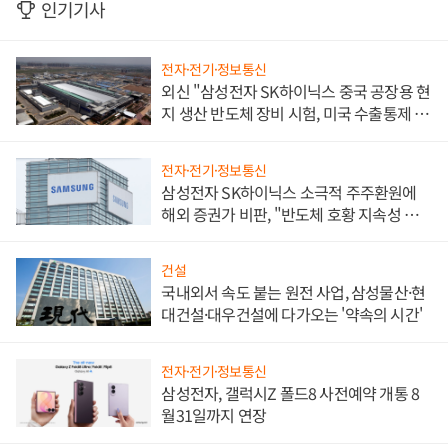
인기기사
전자·전기·정보통신
외신 "삼성전자 SK하이닉스 중국 공장용 현
지 생산 반도체 장비 시험, 미국 수출통제 대
비"
전자·전기·정보통신
삼성전자 SK하이닉스 소극적 주주환원에
해외 증권가 비판, "반도체 호황 지속성 의
문"
건설
국내외서 속도 붙는 원전 사업, 삼성물산·현
대건설·대우건설에 다가오는 '약속의 시간'
전자·전기·정보통신
삼성전자, 갤럭시Z 폴드8 사전예약 개통 8
월31일까지 연장