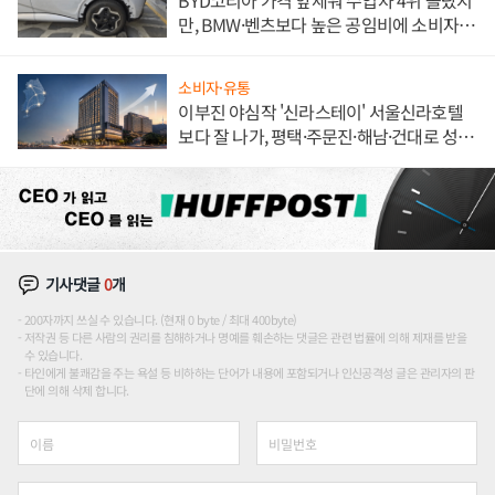
BYD코리아 가격 앞세워 수입차 4위 올랐지
만, BMW·벤츠보다 높은 공임비에 소비자
불만 폭발
소비자·유통
이부진 야심작 '신라스테이' 서울신라호텔
보다 잘 나가, 평택·주문진·해남·건대로 성
장판 더 넓힌다
기사댓글
0
개
200자까지 쓰실 수 있습니다. (현재 0 byte / 최대 400byte)
저작권 등 다른 사람의 권리를 침해하거나 명예를 훼손하는 댓글은 관련 법률에 의해 제재를 받을
수 있습니다.
타인에게 불쾌감을 주는 욕설 등 비하하는 단어가 내용에 포함되거나 인신공격성 글은 관리자의 판
단에 의해 삭제 합니다.