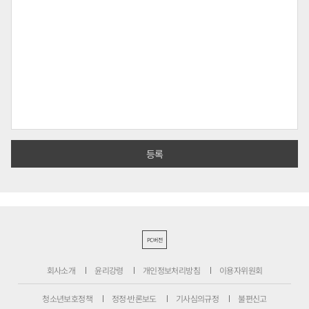
PC버전
회사소개
윤리강령
개인정보처리방침
이용자위원회
청소년보호정책
정정·반론보도
기사심의규정
불편신고