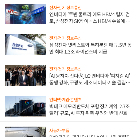
전자·전기·정보통신
엔비디아 '루빈 울트라'에도 HBM4 탑재 검
토, 삼성전자·SK하이닉스 HBM4 수율에 주
도권 갈린다
전자·전기·정보통신
삼성전자 넷리스트와 특허분쟁 매듭, 5년 동
안 최대 1.3조 라이선스비 지급
전자·전기·정보통신
[AI 뭉쳐야 산다⑧] LG·엔비디아 '피지컬 AI'
동맹 강화, 구광모 제조·데이터·기술 결집
해 종합 로보틱스 기업으로
인터넷·게임·콘텐츠
빅테크 메모리반도체 포함 장기계약 '2.7조
달러' 규모, AI 투자 위축 우려와 반대 신호
자동차·부품