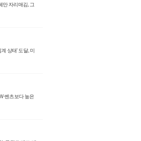
페만 자리매김, 그
계 상태' 도달, 미
MW·벤츠보다 높은