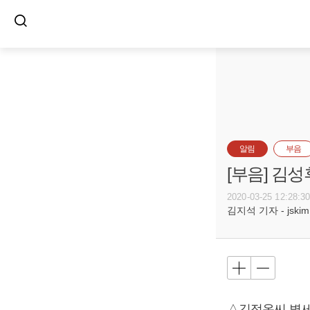
알림
부음
[부음] 김성
2020-03-25 12:28:3
김지석 기자 - jskim@
△김정옥씨 별세,