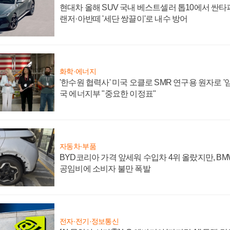
현대차 올해 SUV 국내 베스트셀러 톱10에서 싼타
랜저·아반떼 '세단 쌍끌이'로 내수 방어
화학·에너지
'한수원 협력사' 미국 오클로 SMR 연구용 원자로 '임
국 에너지부 "중요한 이정표"
자동차·부품
BYD코리아 가격 앞세워 수입차 4위 올랐지만, B
공임비에 소비자 불만 폭발
전자·전기·정보통신