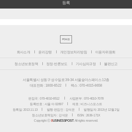
PC버전
회사소개
윤리강령
개인정보처리방침
이용자위원회
청소년보호정책
정정·반론보도
기사심의규정
불편신고
서울특별시 성동구 성수일로 39-34 서울숲더스페이스 12층
대표전화 : 1800-6522
팩스 : 070-4015-8658
편집국 : 070-4010-8512
사업본부 : 070-4010-7078
등록번호 : 서울 아 02897
제호 : 비즈니스포스트
등록일: 2013.11.13
발행·편집인 : 강석운
발행일자: 2013년 12월 2일
청소년보호책임자 : 강석운
ISSN : 2636-171X
Copyright ⓒ
B
USINESSPOST
. All rights reserved.