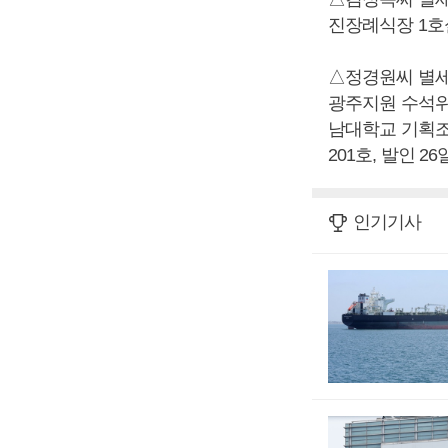
진장례식장 1호실,
△정경원씨 별세
광주지원 수석위
남대학교 기획조정
201호, 발인 26일
인기기사