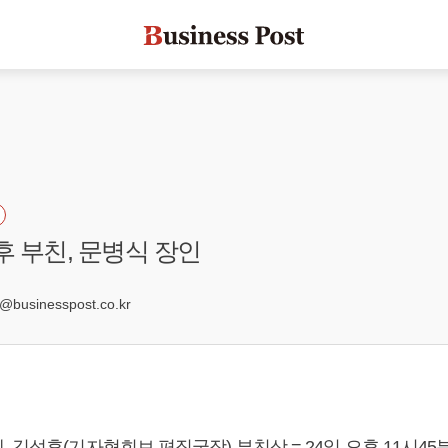
후 부친, 문병식 장인
0
businesspost.co.kr
 김성후(기자협회보 편집국장) 부친상 = 24일 오후 11시45분