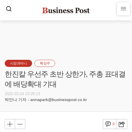
시장과머니
특징주
한진칼 우선주 초반 상한가, 주총 표대결
에 배당확대 기대
2020-03-24 10:25:13
박안나 기자 - annapark@businesspost.co.kr
0