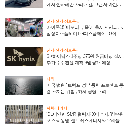
에서 싼타페만 자리매김, 그랜저·아반떼
'세단 쌍끌이'로 내수 방어
전자·전기·정보통신
아이폰18 '메모리 부족'에 출시 지연되나,
삼성디스플레이 LG디스플레이 LG이노
텍 '탈애플' 수익 다각화 속도
전자·전기·정보통신
SK하이닉스 1주당 375원 현금배당 실시,
추가 주주환원 계획 9월 공개 예정
사회
미국 법원 "트럼프 정부 풍력 프로젝트 동
결 조치는 위법", 해제 명령 내려
화학·에너지
'DL이앤씨 SMR 협력사' X에너지, '한수원
포스코 동맹' 센트러스에너지와 우라늄
계약 체결