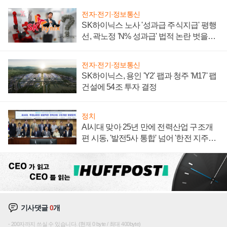
전자·전기·정보통신
SK하이닉스 노사 '성과급 주식지급' 평행
선, 곽노정 'N% 성과급' 법적 논란 벗을지
주목
전자·전기·정보통신
SK하이닉스, 용인 'Y2' 팹과 청주 'M17' 팹
건설에 54조 투자 결정
정치
AI시대 맞아 25년 만에 전력산업 구조개
편 시동, '발전5사 통합' 넘어 '한전 지주사'
재편론도
기사댓글
0
개
200자까지 쓰실 수 있습니다. (현재 0 byte / 최대 400byte)