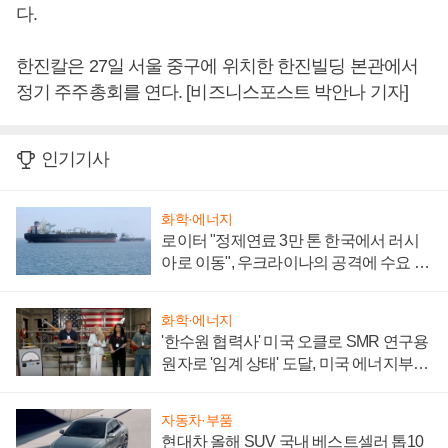
다.
한진칼은 27일 서울 중구에 위치한 한진빌딩 본관에서
정기 주주총회를 연다. [비즈니스포스트 박안나 기자]
인기기사
화학·에너지
로이터 "정제연료 3만 톤 한국에서 러시
아로 이동", 우크라이나의 공격에 수요 늘
어
화학·에너지
'한수원 협력사' 미국 오클로 SMR 연구용
원자로 '임계 상태' 도달, 미국 에너지부
"중요한 이정표"
자동차·부품
현대차 올해 SUV 국내 베스트셀러 톱10