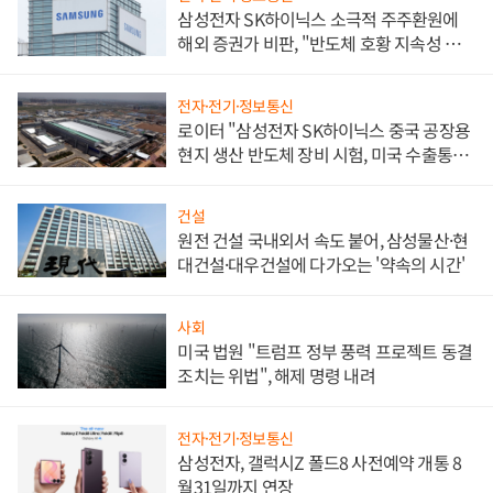
삼성전자 SK하이닉스 소극적 주주환원에
해외 증권가 비판, "반도체 호황 지속성 의
문"
전자·전기·정보통신
로이터 "삼성전자 SK하이닉스 중국 공장용
현지 생산 반도체 장비 시험, 미국 수출통제
대비"
건설
원전 건설 국내외서 속도 붙어, 삼성물산·현
대건설·대우건설에 다가오는 '약속의 시간'
사회
미국 법원 "트럼프 정부 풍력 프로젝트 동결
조치는 위법", 해제 명령 내려
전자·전기·정보통신
삼성전자, 갤럭시Z 폴드8 사전예약 개통 8
월31일까지 연장