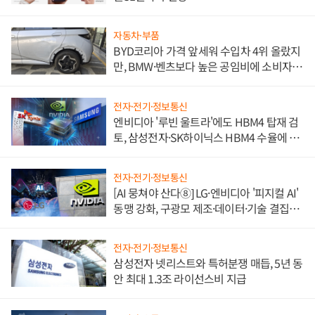
자동차·부품
BYD코리아 가격 앞세워 수입차 4위 올랐지
만, BMW·벤츠보다 높은 공임비에 소비자
불만 폭발
전자·전기·정보통신
엔비디아 '루빈 울트라'에도 HBM4 탑재 검
토, 삼성전자·SK하이닉스 HBM4 수율에 주
도권 갈린다
전자·전기·정보통신
[AI 뭉쳐야 산다⑧] LG·엔비디아 '피지컬 AI'
동맹 강화, 구광모 제조·데이터·기술 결집
해 종합 로보틱스 기업으로
전자·전기·정보통신
삼성전자 넷리스트와 특허분쟁 매듭, 5년 동
안 최대 1.3조 라이선스비 지급