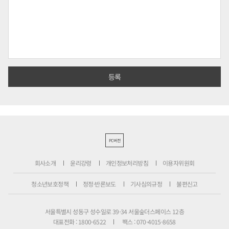
PC버전
회사소개
윤리강령
개인정보처리방침
이용자위원회
청소년보호정책
정정·반론보도
기사심의규정
불편신고
서울특별시 성동구 성수일로 39-34 서울숲더스페이스 12층
대표전화 : 1800-6522
팩스 : 070-4015-8658