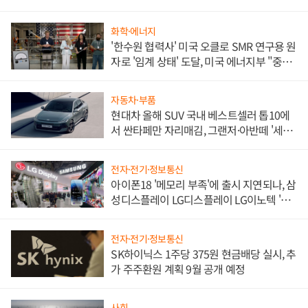
화학·에너지
'한수원 협력사' 미국 오클로 SMR 연구용 원
자로 '임계 상태' 도달, 미국 에너지부 "중요
한 이정표"
자동차·부품
현대차 올해 SUV 국내 베스트셀러 톱10에
서 싼타페만 자리매김, 그랜저·아반떼 '세단
쌍끌이'로 내수 방어
전자·전기·정보통신
아이폰18 '메모리 부족'에 출시 지연되나, 삼
성디스플레이 LG디스플레이 LG이노텍 '탈
애플' 수익 다각화 속도
전자·전기·정보통신
SK하이닉스 1주당 375원 현금배당 실시, 추
가 주주환원 계획 9월 공개 예정
사회