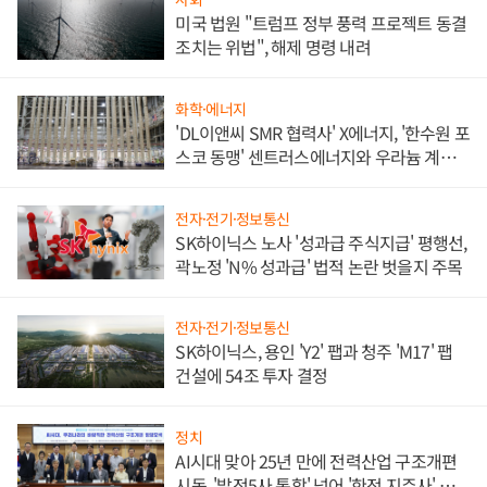
미국 법원 "트럼프 정부 풍력 프로젝트 동결
조치는 위법", 해제 명령 내려
화학·에너지
'DL이앤씨 SMR 협력사' X에너지, '한수원 포
스코 동맹' 센트러스에너지와 우라늄 계약
체결
전자·전기·정보통신
SK하이닉스 노사 '성과급 주식지급' 평행선,
곽노정 'N% 성과급' 법적 논란 벗을지 주목
전자·전기·정보통신
SK하이닉스, 용인 'Y2' 팹과 청주 'M17' 팹
건설에 54조 투자 결정
정치
AI시대 맞아 25년 만에 전력산업 구조개편
시동, '발전5사 통합' 넘어 '한전 지주사' 재편