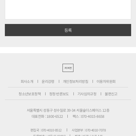
PC버전
회사소개
윤리강령
개인정보처리방침
이용자위원회
청소년보호정책
정정·반론보도
기사심의규정
불편신고
서울특별시 성동구 성수일로 39-34 서울숲더스페이스 12층
대표전화 : 1800-6522
팩스 : 070-4015-8658
편집국 : 070-4010-8512
사업본부 : 070-4010-7078
등록번호 : 서울 아 02897
제호 : 비즈니스포스트