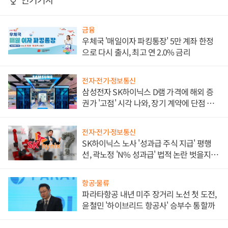
금융
우체국 '매일이자 파킹통장' 5만 계좌 한정
으로 다시 출시, 최고 연 2.0% 금리
전자·전기·정보통신
삼성전자 SK하이닉스 D램 가격에 해외 증
권가 '고점' 시각 나와, 장기 계약에 단점 부
각
전자·전기·정보통신
SK하이닉스 노사 '성과급 주식 지급' 평행
선, 곽노정 'N% 성과급' 법적 논란 벗을지 주
목
항공·물류
파라타항공 내년 미주 장거리 노선 첫 도전,
윤철민 '하이브리드 항공사' 승부수 통할까