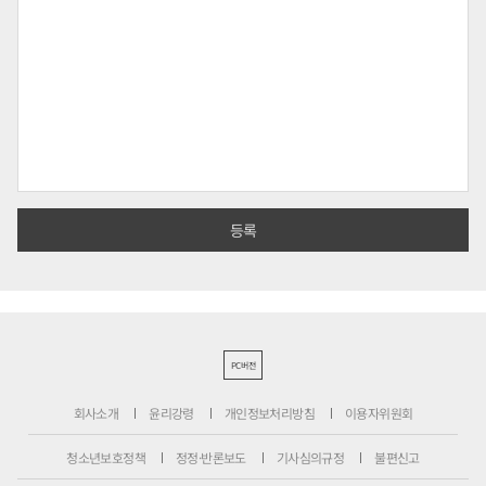
PC버전
회사소개
윤리강령
개인정보처리방침
이용자위원회
청소년보호정책
정정·반론보도
기사심의규정
불편신고