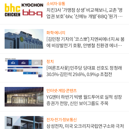
소비자·유통
치킨3사 '가맹점 상생' 비교해보니, 교촌 '영
업권 보호'·bhc '신메뉴 개발'·BBQ '원가 부
담'
화학·에너지
[김민정 기자의 '코스뽀'] 지엔씨에너지 AI 붐
에 비상발전기 호황, 안병철 친환경 에너지
발전전문기업 향한다
정치
[여론조사꽃] 민주당 당대표 선호도 정청래
30.5%·김민석 29.6%, 0.9%p 초접전
인터넷·게임·콘텐츠
YG엔터 하반기 빅뱅 월드투어로 실적 성장
증권가 전망, 신인 보이그룹도 주목
전자·전기·정보통신
삼성전자, 미국 오크리지국립연구소와 극저