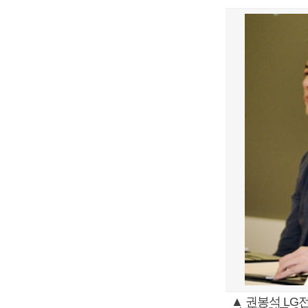
▲ 권봉석 LG전