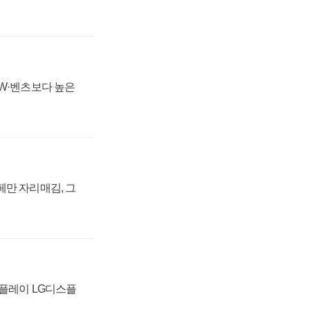
MW·벤츠보다 높은
페만 자리매김, 그
스플레이 LG디스플