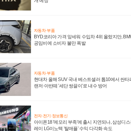
개 예정
자동차·부품
BYD코리아 가격 앞세워 수입차 4위 올랐지만, B
공임비에 소비자 불만 폭발
자동차·부품
현대차 올해 SUV 국내 베스트셀러 톱10에서 싼타
랜저·아반떼 '세단 쌍끌이'로 내수 방어
전자·전기·정보통신
아이폰18 '메모리 부족'에 출시 지연되나, 삼성디
레이 LG이노텍 '탈애플' 수익 다각화 속도