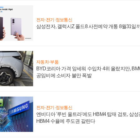
전자·전기·정보통신
삼성전자, 갤럭시Z 폴드8 사전예약 개통 8월31일
자동차·부품
BYD코리아 가격 앞세워 수입차 4위 올랐지만, B
공임비에 소비자 불만 폭발
전자·전기·정보통신
엔비디아 '루빈 울트라'에도 HBM4 탑재 검토, 삼
HBM4 수율에 주도권 갈린다