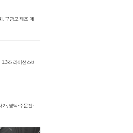
강화, 구광모 제조·데
 1.3조 라이선스비
가, 평택·주문진·