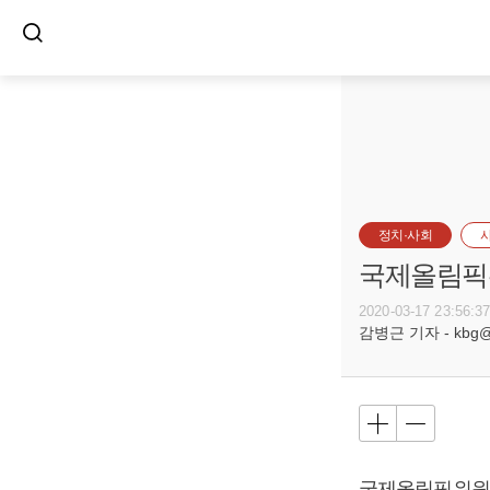
정치·사회
국제올림픽위
2020-03-17 23:56:3
감병근 기자 - kbg@bu
국제올림픽위원회