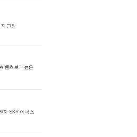
까지 연장
MW·벤츠보다 높은
성전자·SK하이닉스