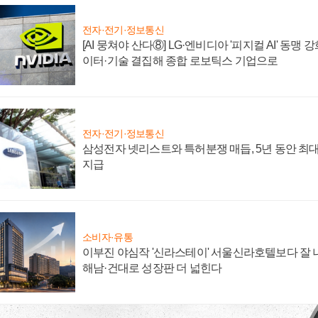
전자·전기·정보통신
[AI 뭉쳐야 산다⑧] LG·엔비디아 '피지컬 AI' 동맹 
이터·기술 결집해 종합 로보틱스 기업으로
전자·전기·정보통신
삼성전자 넷리스트와 특허분쟁 매듭, 5년 동안 최대
지급
소비자·유통
이부진 야심작 '신라스테이' 서울신라호텔보다 잘 나
해남·건대로 성장판 더 넓힌다