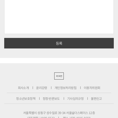
PC버전
회사소개
윤리강령
개인정보처리방침
이용자위원회
청소년보호정책
정정·반론보도
기사심의규정
불편신고
서울특별시 성동구 성수일로 39-34 서울숲더스페이스 12층
대표전화 : 1800-6522
팩스 : 070-4015-8658