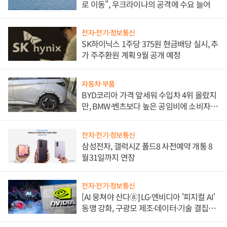
로 이동", 우크라이나의 공격에 수요 늘어
전자·전기·정보통신
SK하이닉스 1주당 375원 현금배당 실시, 추
가 주주환원 계획 9월 공개 예정
자동차·부품
BYD코리아 가격 앞세워 수입차 4위 올랐지
만, BMW·벤츠보다 높은 공임비에 소비자
불만 폭발
전자·전기·정보통신
삼성전자, 갤럭시Z 폴드8 사전예약 개통 8
월31일까지 연장
전자·전기·정보통신
[AI 뭉쳐야 산다⑧] LG·엔비디아 '피지컬 AI'
동맹 강화, 구광모 제조·데이터·기술 결집
해 종합 로보틱스 기업으로