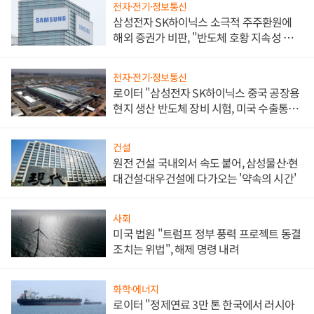
전자·전기·정보통신
삼성전자 SK하이닉스 소극적 주주환원에
해외 증권가 비판, "반도체 호황 지속성 의
문"
전자·전기·정보통신
로이터 "삼성전자 SK하이닉스 중국 공장용
현지 생산 반도체 장비 시험, 미국 수출통제
대비"
건설
원전 건설 국내외서 속도 붙어, 삼성물산·현
대건설·대우건설에 다가오는 '약속의 시간'
사회
미국 법원 "트럼프 정부 풍력 프로젝트 동결
조치는 위법", 해제 명령 내려
화학·에너지
로이터 "정제연료 3만 톤 한국에서 러시아