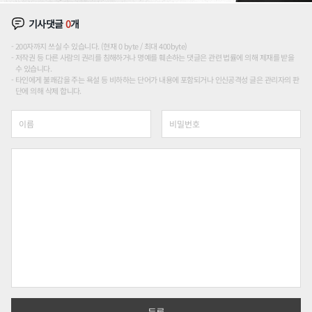
기사댓글
0
개
200자까지 쓰실 수 있습니다. (현재 0 byte / 최대 400byte)
저작권 등 다른 사람의 권리를 침해하거나 명예를 훼손하는 댓글은 관련 법률에 의해 제재를 받을
수 있습니다.
타인에게 불쾌감을 주는 욕설 등 비하하는 단어가 내용에 포함되거나 인신공격성 글은 관리자의 판
단에 의해 삭제 합니다.