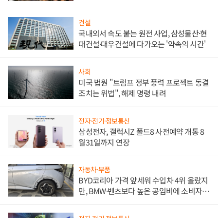
비"
건설
국내외서 속도 붙는 원전 사업, 삼성물산·현
대건설·대우건설에 다가오는 '약속의 시간'
사회
미국 법원 "트럼프 정부 풍력 프로젝트 동결
조치는 위법", 해제 명령 내려
전자·전기·정보통신
삼성전자, 갤럭시Z 폴드8 사전예약 개통 8
월31일까지 연장
자동차·부품
BYD코리아 가격 앞세워 수입차 4위 올랐지
만, BMW·벤츠보다 높은 공임비에 소비자
불만 폭발