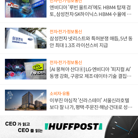
전자·전기·정보통신
엔비디아 '루빈 울트라'에도 HBM4 탑재 검
토, 삼성전자·SK하이닉스 HBM4 수율에 주
도권 갈린다
전자·전기·정보통신
삼성전자 넷리스트와 특허분쟁 매듭, 5년 동
안 최대 1.3조 라이선스비 지급
전자·전기·정보통신
[AI 뭉쳐야 산다⑧] LG·엔비디아 '피지컬 AI'
동맹 강화, 구광모 제조·데이터·기술 결집
해 종합 로보틱스 기업으로
소비자·유통
이부진 야심작 '신라스테이' 서울신라호텔
보다 잘 나가, 평택·주문진·해남·건대로 성
장판 더 넓힌다