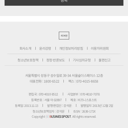
PC버전
회사소개
윤리강령
개인정보처리방침
이용자위원회
청소년보호정책
정정·반론보도
기사심의규정
불편신고
서울특별시 성동구 성수일로 39-34 서울숲더스페이스 12층
대표전화 : 1800-6522
팩스 : 070-4015-8658
편집국 : 070-4010-8512
사업본부 : 070-4010-7078
등록번호 : 서울 아 02897
제호 : 비즈니스포스트
등록일: 2013.11.13
발행·편집인 : 강석운
발행일자: 2013년 12월 2일
청소년보호책임자 : 강석운
ISSN : 2636-171X
Copyright ⓒ
B
USINESSPOST
. All rights reserved.