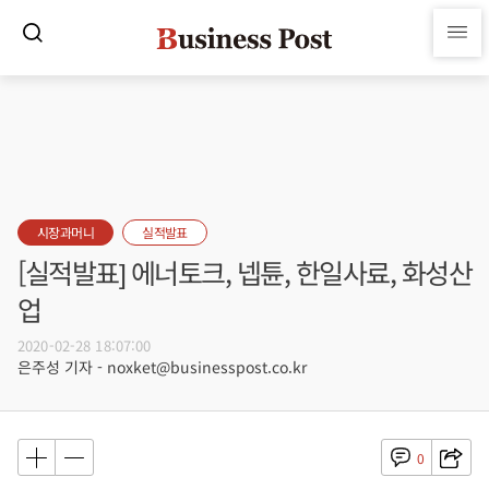
시장과머니
실적발표
[실적발표] 에너토크, 넵튠, 한일사료, 화성산
업
2020-02-28 18:07:00
은주성 기자 - noxket@businesspost.co.kr
0