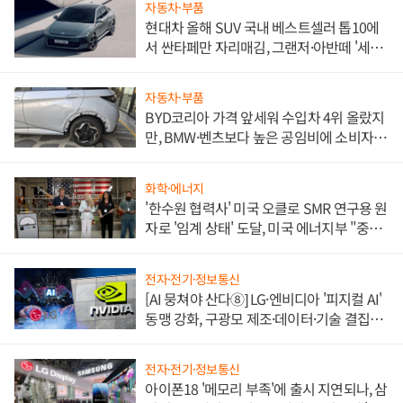
자동차·부품
현대차 올해 SUV 국내 베스트셀러 톱10에
서 싼타페만 자리매김, 그랜저·아반떼 '세단
쌍끌이'로 내수 방어
자동차·부품
BYD코리아 가격 앞세워 수입차 4위 올랐지
만, BMW·벤츠보다 높은 공임비에 소비자
불만 폭발
화학·에너지
'한수원 협력사' 미국 오클로 SMR 연구용 원
자로 '임계 상태' 도달, 미국 에너지부 "중요
한 이정표"
전자·전기·정보통신
[AI 뭉쳐야 산다⑧] LG·엔비디아 '피지컬 AI'
동맹 강화, 구광모 제조·데이터·기술 결집
해 종합 로보틱스 기업으로
전자·전기·정보통신
아이폰18 '메모리 부족'에 출시 지연되나, 삼