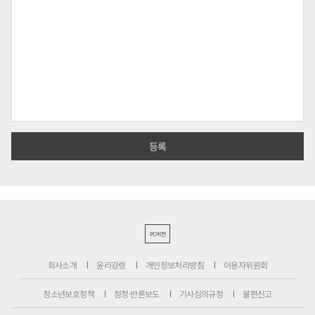
PC버전
회사소개
윤리강령
개인정보처리방침
이용자위원회
청소년보호정책
정정·반론보도
기사심의규정
불편신고