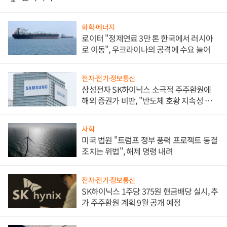
화학·에너지
로이터 "정제연료 3만 톤 한국에서 러시아
로 이동", 우크라이나의 공격에 수요 늘어
전자·전기·정보통신
삼성전자 SK하이닉스 소극적 주주환원에
해외 증권가 비판, "반도체 호황 지속성 의
문"
사회
미국 법원 "트럼프 정부 풍력 프로젝트 동결
조치는 위법", 해제 명령 내려
전자·전기·정보통신
SK하이닉스 1주당 375원 현금배당 실시, 추
가 주주환원 계획 9월 공개 예정