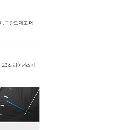
강화, 구광모 제조·데
 1.3조 라이선스비