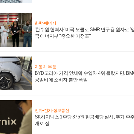
화학·에너지
'한수원 협력사' 미국 오클로 SMR 연구용 원자로 '임
국 에너지부 "중요한 이정표"
자동차·부품
BYD코리아 가격 앞세워 수입차 4위 올랐지만, B
공임비에 소비자 불만 폭발
전자·전기·정보통신
SK하이닉스 1주당 375원 현금배당 실시, 추가 주
개 예정