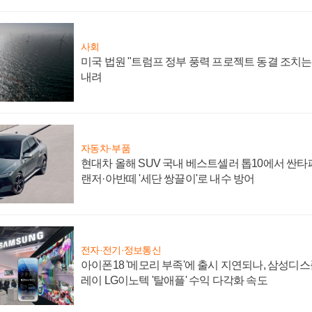
사회
미국 법원 "트럼프 정부 풍력 프로젝트 동결 조치는 
내려
자동차·부품
현대차 올해 SUV 국내 베스트셀러 톱10에서 싼타
랜저·아반떼 '세단 쌍끌이'로 내수 방어
전자·전기·정보통신
아이폰18 '메모리 부족'에 출시 지연되나, 삼성디
레이 LG이노텍 '탈애플' 수익 다각화 속도