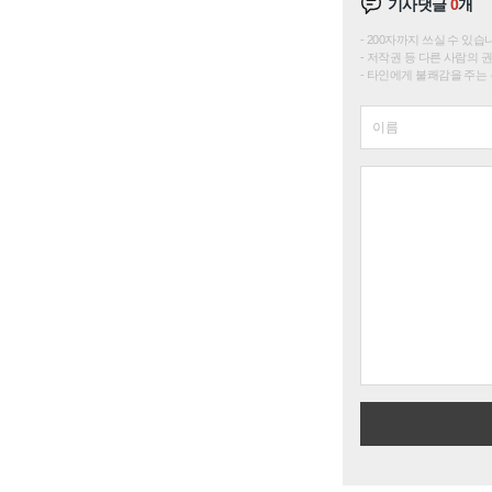
기사댓글
0
개
200자까지 쓰실 수 있습니다. 
저작권 등 다른 사람의 
타인에게 불쾌감을 주는 