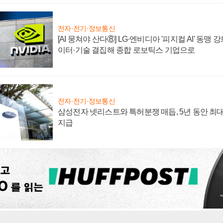
전자·전기·정보통신
[AI 뭉쳐야 산다⑧] LG·엔비디아 '피지컬 AI' 동맹 
이터·기술 결집해 종합 로보틱스 기업으로
전자·전기·정보통신
삼성전자 넷리스트와 특허분쟁 매듭, 5년 동안 최대
지급