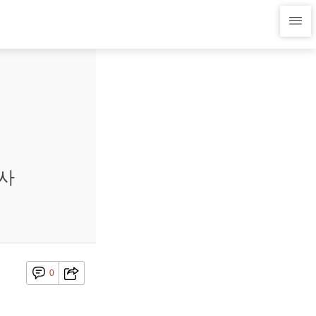
조사
0
.