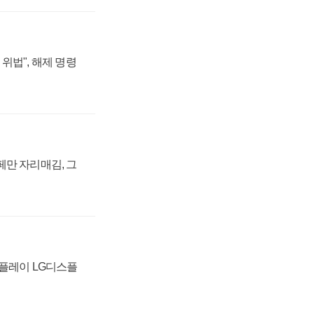
위법", 해제 명령
페만 자리매김, 그
스플레이 LG디스플