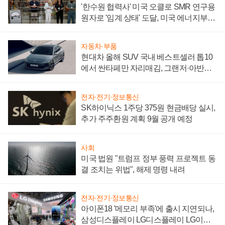
'한수원 협력사' 미국 오클로 SMR 연구용
원자로 '임계 상태' 도달, 미국 에너지부
"중요한 이정표"
자동차·부품
현대차 올해 SUV 국내 베스트셀러 톱10
에서 싼타페만 자리매김, 그랜저·아반떼
'세단 쌍끌이'로 내수 방어
전자·전기·정보통신
SK하이닉스 1주당 375원 현금배당 실시,
추가 주주환원 계획 9월 공개 예정
사회
미국 법원 "트럼프 정부 풍력 프로젝트 동
결 조치는 위법", 해제 명령 내려
전자·전기·정보통신
아이폰18 '메모리 부족'에 출시 지연되나,
삼성디스플레이 LG디스플레이 LG이노