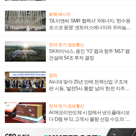
텍 '탈애플' 수익 다각화 속도
화학·에너지
'DL이앤씨 SMR 협력사' X에너지, '한수원
포스코 동맹' 센트러스에너지와 우라늄
계약 체결
전자·전기·정보통신
SK하이닉스, 용인 'Y2' 팹과 청주 'M17' 팹
건설에 54조 투자 결정
정치
AI시대 맞아 25년 만에 전력산업 구조개
편 시동, '발전5사 통합' 넘어 '한전 지주사'
재편론도
전자·전기·정보통신
AI 메모리반도체 시장에서 낸드플래시보
다 D램 부각, 고객사 물량 선점 수요의 '우
선순위'