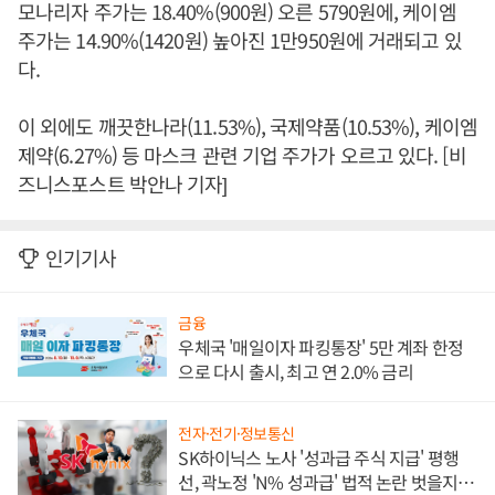
모나리자 주가는 18.40%(900원) 오른 5790원에, 케이엠
주가는 14.90%(1420원) 높아진 1만950원에 거래되고 있
다.
이 외에도 깨끗한나라(11.53%), 국제약품(10.53%), 케이엠
제약(6.27%) 등 마스크 관련 기업 주가가 오르고 있다. [비
즈니스포스트 박안나 기자]
인기기사
금융
우체국 '매일이자 파킹통장' 5만 계좌 한정
으로 다시 출시, 최고 연 2.0% 금리
전자·전기·정보통신
SK하이닉스 노사 '성과급 주식 지급' 평행
선, 곽노정 'N% 성과급' 법적 논란 벗을지 주