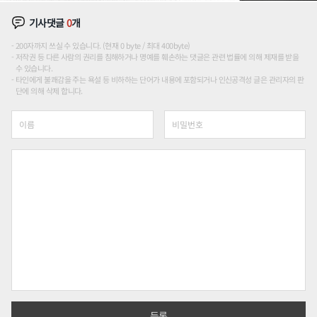
기사댓글
0
개
200자까지 쓰실 수 있습니다. (현재 0 byte / 최대 400byte)
저작권 등 다른 사람의 권리를 침해하거나 명예를 훼손하는 댓글은 관련 법률에 의해 제재를 받을
수 있습니다.
타인에게 불쾌감을 주는 욕설 등 비하하는 단어가 내용에 포함되거나 인신공격성 글은 관리자의 판
단에 의해 삭제 합니다.