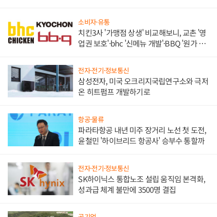
목
소비자·유통
치킨3사 '가맹점 상생' 비교해보니, 교촌 '영
업권 보호'·bhc '신메뉴 개발'·BBQ '원가 부
담'
전자·전기·정보통신
삼성전자, 미국 오크리지국립연구소와 극저
온 히트펌프 개발하기로
항공·물류
파라타항공 내년 미주 장거리 노선 첫 도전,
윤철민 '하이브리드 항공사' 승부수 통할까
전자·전기·정보통신
SK하이닉스 통합노조 설립 움직임 본격화,
성과급 체계 불만에 3500명 결집
공기업