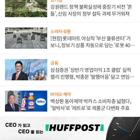
강원랜드 정책 불확실성에 중장기 비전 '흔
들', 신임 사장의 정부 설득 과제 무거워져
소비자·유통
[현장] 롯데마트 야심작 '부산 물류센터' 가
보니, 장보기 상품 자동으로 담는 '로봇 400
대' 장관
금융
삼섬증권 '상반기 영업이익 1조 클럽' 실적
랠리 진행형, 박종문 '발행어음' 달고 연임 향
하나
바이오·제약
백상환 동아제약 박카스 소비자층 넓혔다,
'얼박사'로 '레트로'로 제품군 다변화 주효