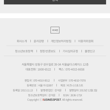
PC버전
회사소개
윤리강령
개인정보처리방침
이용자위원회
청소년보호정책
정정·반론보도
기사심의규정
불편신고
서울특별시 성동구 성수일로 39-34 서울숲더스페이스 12층
대표전화 : 1800-6522
팩스 : 070-4015-8658
편집국 : 070-4010-8512
사업본부 : 070-4010-7078
등록번호 : 서울 아 02897
제호 : 비즈니스포스트
등록일: 2013.11.13
발행·편집인 : 강석운
발행일자: 2013년 12월 2일
청소년보호책임자 : 강석운
ISSN : 2636-171X
Copyright ⓒ
B
USINESSPOST
. All rights reserved.