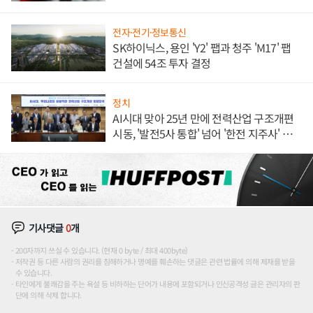
전자·전기·정보통신
SK하이닉스, 용인 'Y2' 팹과 청주 'M17' 팹
건설에 54조 투자 결정
정치
AI시대 맞아 25년 만에 전력산업 구조개편
시동, '발전5사 통합' 넘어 '한전 지주사' 재편
론도
기사댓글
0
개
200자까지 쓰실 수 있습니다. (현재 0 byte / 최대 400byte)
저작권 등 다른 사람의 권리를 침해하거나 명예를 훼손하는 댓글은 관련 법률에 의해 제재를 받을
수 있습니다.
타인에게 불쾌감을 주는 욕설 등 비하하는 단어가 내용에 포함되거나 인신공격성 글은 관리자의 판
단에 의해 삭제 합니다.