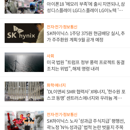
아이폰18 '메모리 부족'에 출시 지연되나, 삼
성디스플레이 LG디스플레이 LG이노텍 '탈
애플' 수익 다각화 속도
전자·전기·정보통신
SK하이닉스 1주당 375원 현금배당 실시, 추
가 주주환원 계획 9월 공개 예정
사회
미국 법원 "트럼프 정부 풍력 프로젝트 동결
조치는 위법", 해제 명령 내려
화학·에너지
'DL이앤씨 SMR 협력사' X에너지, '한수원 포
스코 동맹' 센트러스에너지와 우라늄 계약
체결
전자·전기·정보통신
SK하이닉스 노사 '성과급 주식지급' 평행선,
곽노정 'N% 성과급' 법적 논란 벗을지 주목