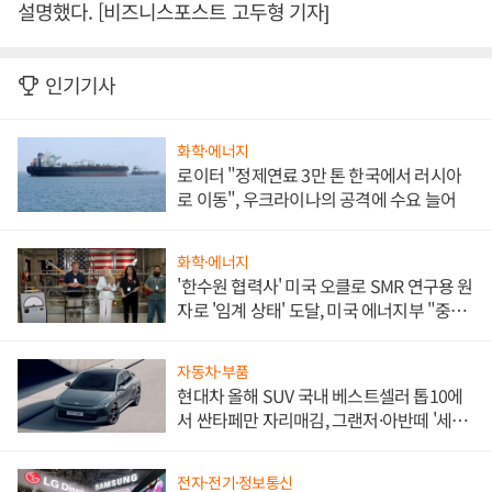
설명했다. [비즈니스포스트 고두형 기자]
인기기사
화학·에너지
로이터 "정제연료 3만 톤 한국에서 러시아
로 이동", 우크라이나의 공격에 수요 늘어
화학·에너지
'한수원 협력사' 미국 오클로 SMR 연구용 원
자로 '임계 상태' 도달, 미국 에너지부 "중요
한 이정표"
자동차·부품
현대차 올해 SUV 국내 베스트셀러 톱10에
서 싼타페만 자리매김, 그랜저·아반떼 '세단
쌍끌이'로 내수 방어
전자·전기·정보통신