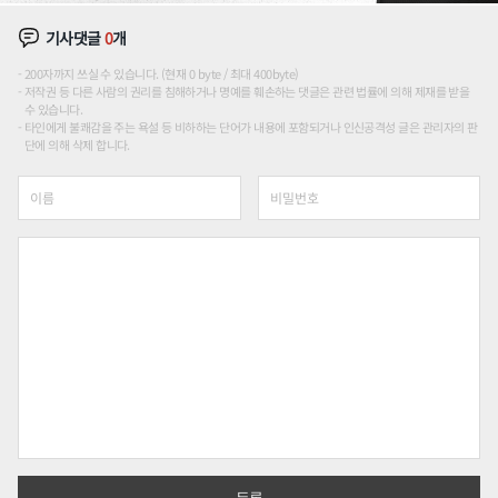
기사댓글
0
개
200자까지 쓰실 수 있습니다. (현재 0 byte / 최대 400byte)
저작권 등 다른 사람의 권리를 침해하거나 명예를 훼손하는 댓글은 관련 법률에 의해 제재를 받을
수 있습니다.
타인에게 불쾌감을 주는 욕설 등 비하하는 단어가 내용에 포함되거나 인신공격성 글은 관리자의 판
단에 의해 삭제 합니다.