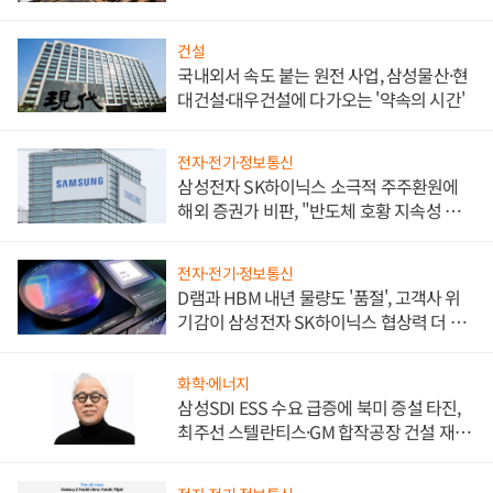
비"
건설
국내외서 속도 붙는 원전 사업, 삼성물산·현
대건설·대우건설에 다가오는 '약속의 시간'
전자·전기·정보통신
삼성전자 SK하이닉스 소극적 주주환원에
해외 증권가 비판, "반도체 호황 지속성 의
문"
전자·전기·정보통신
D램과 HBM 내년 물량도 '품절', 고객사 위
기감이 삼성전자 SK하이닉스 협상력 더 키
워
화학·에너지
삼성SDI ESS 수요 급증에 북미 증설 타진,
최주선 스텔란티스·GM 합작공장 건설 재추
진하나