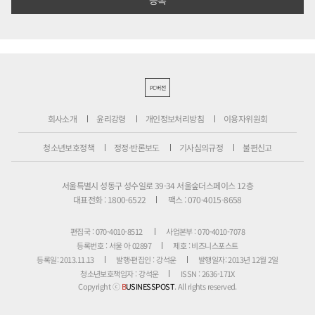
PC버전
회사소개
윤리강령
개인정보처리방침
이용자위원회
청소년보호정책
정정·반론보도
기사심의규정
불편신고
서울특별시 성동구 성수일로 39-34 서울숲더스페이스 12층
대표전화 : 1800-6522
팩스 : 070-4015-8658
편집국 : 070-4010-8512
사업본부 : 070-4010-7078
등록번호 : 서울 아 02897
제호 : 비즈니스포스트
등록일: 2013.11.13
발행·편집인 : 강석운
발행일자: 2013년 12월 2일
청소년보호책임자 : 강석운
ISSN : 2636-171X
Copyright ⓒ
B
USINESSPOST
. All rights reserved.