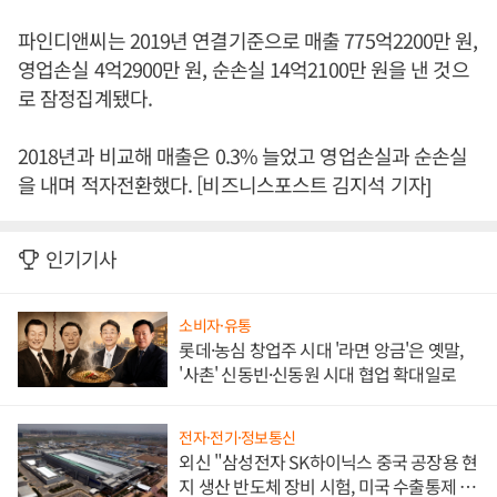
파인디앤씨는 2019년 연결기준으로 매출 775억2200만 원,
영업손실 4억2900만 원, 순손실 14억2100만 원을 낸 것으
로 잠정집계됐다.
2018년과 비교해 매출은 0.3% 늘었고 영업손실과 순손실
을 내며 적자전환했다. [비즈니스포스트 김지석 기자]
인기기사
소비자·유통
롯데·농심 창업주 시대 '라면 앙금'은 옛말,
'사촌' 신동빈·신동원 시대 협업 확대일로
전자·전기·정보통신
외신 "삼성전자 SK하이닉스 중국 공장용 현
지 생산 반도체 장비 시험, 미국 수출통제 대