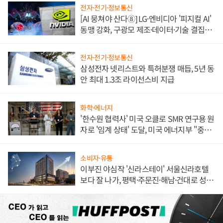
전자·전기·정보통신
[AI 뭉쳐야 산다⑧] LG·엔비디아 '피지컬 AI'
동맹 강화, 구광모 제조·데이터·기술 결집
해 종합 로보틱스 기업으로
전자·전기·정보통신
삼성전자 넷리스트와 특허분쟁 매듭, 5년 동
안 최대 1.3조 라이선스비 지급
화학·에너지
'한수원 협력사' 미국 오클로 SMR 연구용 원
자로 '임계 상태' 도달, 미국 에너지부 "중요
한 이정표"
소비자·유통
이부진 야심작 '신라스테이' 서울신라호텔
보다 잘 나가, 평택·주문진·해남·건대로 성
장판 더 넓힌다