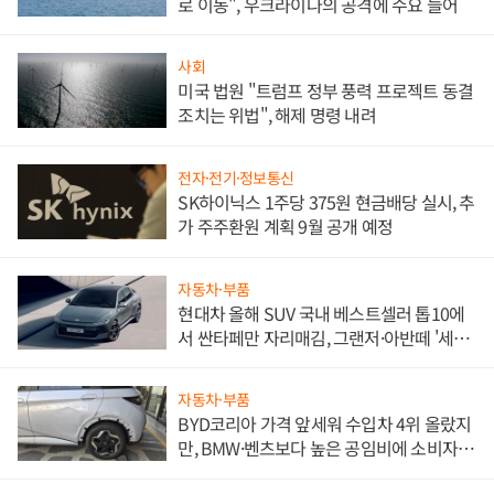
로 이동", 우크라이나의 공격에 수요 늘어
사회
미국 법원 "트럼프 정부 풍력 프로젝트 동결
조치는 위법", 해제 명령 내려
전자·전기·정보통신
SK하이닉스 1주당 375원 현금배당 실시, 추
가 주주환원 계획 9월 공개 예정
자동차·부품
현대차 올해 SUV 국내 베스트셀러 톱10에
서 싼타페만 자리매김, 그랜저·아반떼 '세단
쌍끌이'로 내수 방어
자동차·부품
BYD코리아 가격 앞세워 수입차 4위 올랐지
만, BMW·벤츠보다 높은 공임비에 소비자
불만 폭발