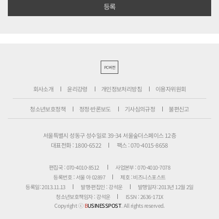
PC버전
회사소개
윤리강령
개인정보처리방침
이용자위원회
청소년보호정책
정정·반론보도
기사심의규정
불편신고
서울특별시 성동구 성수일로 39-34 서울숲더스페이스 12층
대표전화 : 1800-6522
팩스 : 070-4015-8658
편집국 : 070-4010-8512
사업본부 : 070-4010-7078
등록번호 : 서울 아 02897
제호 : 비즈니스포스트
등록일: 2013.11.13
발행·편집인 : 강석운
발행일자: 2013년 12월 2일
청소년보호책임자 : 강석운
ISSN : 2636-171X
Copyright ⓒ
B
USINESSPOST
. All rights reserved.