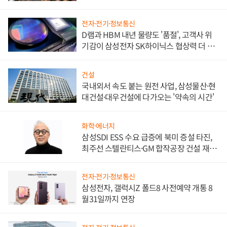
비"
전자·전기·정보통신
D램과 HBM 내년 물량도 '품절', 고객사 위
기감이 삼성전자 SK하이닉스 협상력 더 키
워
건설
국내외서 속도 붙는 원전 사업, 삼성물산·현
대건설·대우건설에 다가오는 '약속의 시간'
화학·에너지
삼성SDI ESS 수요 급증에 북미 증설 타진,
최주선 스텔란티스·GM 합작공장 건설 재추
진하나
전자·전기·정보통신
삼성전자, 갤럭시Z 폴드8 사전예약 개통 8
월31일까지 연장