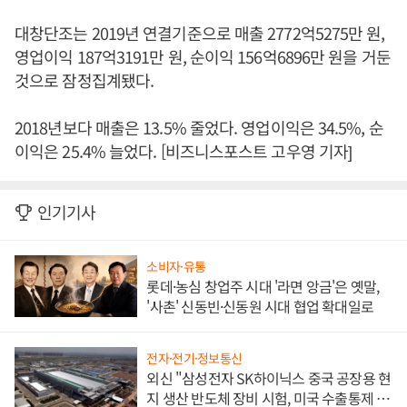
대창단조는 2019년 연결기준으로 매출 2772억5275만 원,
영업이익 187억3191만 원, 순이익 156억6896만 원을 거둔
것으로 잠정집계됐다.
2018년보다 매출은 13.5% 줄었다. 영업이익은 34.5%, 순
이익은 25.4% 늘었다. [비즈니스포스트 고우영 기자]
인기기사
소비자·유통
롯데·농심 창업주 시대 '라면 앙금'은 옛말,
'사촌' 신동빈·신동원 시대 협업 확대일로
전자·전기·정보통신
외신 "삼성전자 SK하이닉스 중국 공장용 현
지 생산 반도체 장비 시험, 미국 수출통제 대