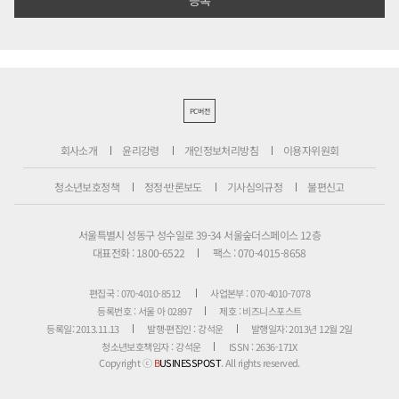
PC버전
회사소개
윤리강령
개인정보처리방침
이용자위원회
청소년보호정책
정정·반론보도
기사심의규정
불편신고
서울특별시 성동구 성수일로 39-34 서울숲더스페이스 12층
대표전화 : 1800-6522
팩스 : 070-4015-8658
편집국 : 070-4010-8512
사업본부 : 070-4010-7078
등록번호 : 서울 아 02897
제호 : 비즈니스포스트
등록일: 2013.11.13
발행·편집인 : 강석운
발행일자: 2013년 12월 2일
청소년보호책임자 : 강석운
ISSN : 2636-171X
Copyright ⓒ
B
USINESSPOST
. All rights reserved.