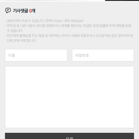
기사댓글
0
개
200자까지 쓰실 수 있습니다. (현재 0 byte / 최대 400byte)
저작권 등 다른 사람의 권리를 침해하거나 명예를 훼손하는 댓글은 관련 법률에 의해 제재를 받을
수 있습니다.
타인에게 불쾌감을 주는 욕설 등 비하하는 단어가 내용에 포함되거나 인신공격성 글은 관리자의 판
단에 의해 삭제 합니다.