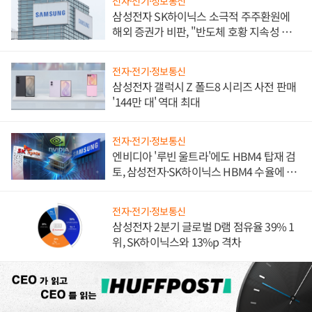
전자·전기·정보통신
삼성전자 SK하이닉스 소극적 주주환원에
해외 증권가 비판, "반도체 호황 지속성 의
문"
전자·전기·정보통신
삼성전자 갤럭시 Z 폴드8 시리즈 사전 판매
'144만 대' 역대 최대
전자·전기·정보통신
엔비디아 '루빈 울트라'에도 HBM4 탑재 검
토, 삼성전자·SK하이닉스 HBM4 수율에 주
도권 갈린다
전자·전기·정보통신
삼성전자 2분기 글로벌 D램 점유율 39% 1
위, SK하이닉스와 13%p 격차