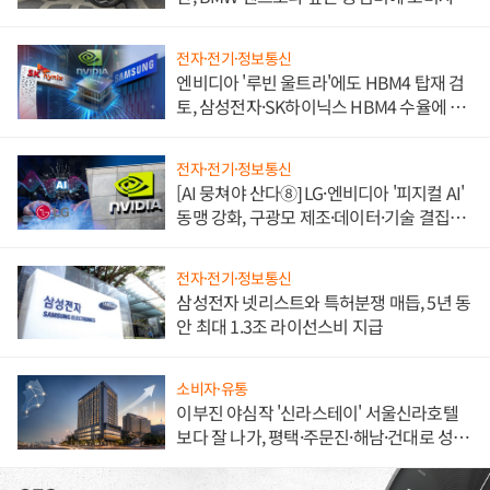
불만 폭발
전자·전기·정보통신
엔비디아 '루빈 울트라'에도 HBM4 탑재 검
토, 삼성전자·SK하이닉스 HBM4 수율에 주
도권 갈린다
전자·전기·정보통신
[AI 뭉쳐야 산다⑧] LG·엔비디아 '피지컬 AI'
동맹 강화, 구광모 제조·데이터·기술 결집
해 종합 로보틱스 기업으로
전자·전기·정보통신
삼성전자 넷리스트와 특허분쟁 매듭, 5년 동
안 최대 1.3조 라이선스비 지급
소비자·유통
이부진 야심작 '신라스테이' 서울신라호텔
보다 잘 나가, 평택·주문진·해남·건대로 성
장판 더 넓힌다