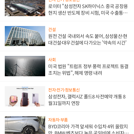
로이터 "삼성전자 SK하이닉스 중국 공장용
현지 생산 반도체 장비 시험, 미국 수출통제
대비"
건설
원전 건설 국내외서 속도 붙어, 삼성물산·현
대건설·대우건설에 다가오는 '약속의 시간'
사회
미국 법원 "트럼프 정부 풍력 프로젝트 동결
조치는 위법", 해제 명령 내려
전자·전기·정보통신
삼성전자, 갤럭시Z 폴드8 사전예약 개통 8
월31일까지 연장
자동차·부품
BYD코리아 가격 앞세워 수입차 4위 올랐지
만, BMW·벤츠보다 높은 공임비에 소비자