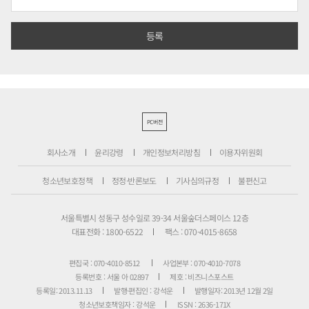
PC버전
회사소개
윤리강령
개인정보처리방침
이용자위원회
청소년보호정책
정정·반론보도
기사심의규정
불편신고
서울특별시 성동구 성수일로 39-34 서울숲더스페이스 12층
대표전화 : 1800-6522
팩스 : 070-4015-8658
편집국 : 070-4010-8512
사업본부 : 070-4010-7078
등록번호 : 서울 아 02897
제호 : 비즈니스포스트
등록일: 2013.11.13
발행·편집인 : 강석운
발행일자: 2013년 12월 2일
청소년보호책임자 : 강석운
ISSN : 2636-171X