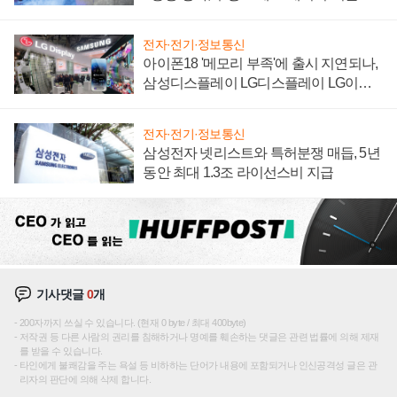
집해 종합 로보틱스 기업으로
전자·전기·정보통신
아이폰18 '메모리 부족'에 출시 지연되나,
삼성디스플레이 LG디스플레이 LG이노
텍 '탈애플' 수익 다각화 속도
전자·전기·정보통신
삼성전자 넷리스트와 특허분쟁 매듭, 5년
동안 최대 1.3조 라이선스비 지급
기사댓글
0
개
200자까지 쓰실 수 있습니다. (현재 0 byte / 최대 400byte)
저작권 등 다른 사람의 권리를 침해하거나 명예를 훼손하는 댓글은 관련 법률에 의해 제재
를 받을 수 있습니다.
타인에게 불쾌감을 주는 욕설 등 비하하는 단어가 내용에 포함되거나 인신공격성 글은 관
리자의 판단에 의해 삭제 합니다.