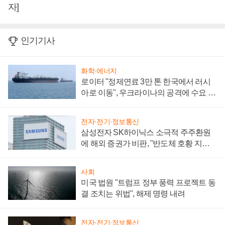
자]
인기기사
화학·에너지
로이터 "정제연료 3만 톤 한국에서 러시
아로 이동", 우크라이나의 공격에 수요 늘
어
전자·전기·정보통신
삼성전자 SK하이닉스 소극적 주주환원
에 해외 증권가 비판, "반도체 호황 지속
성 의문"
사회
미국 법원 "트럼프 정부 풍력 프로젝트 동
결 조치는 위법", 해제 명령 내려
전자·전기·정보통신