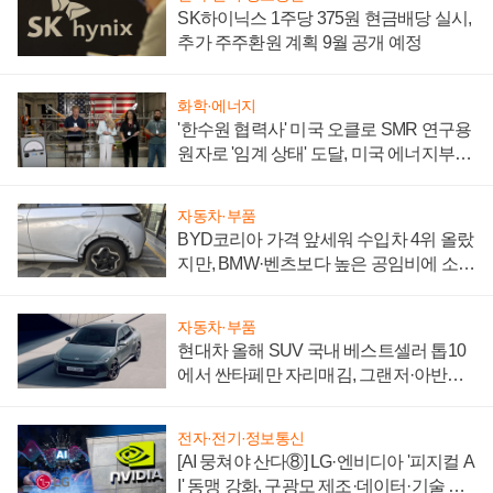
SK하이닉스 1주당 375원 현금배당 실시,
추가 주주환원 계획 9월 공개 예정
화학·에너지
'한수원 협력사' 미국 오클로 SMR 연구용
원자로 '임계 상태' 도달, 미국 에너지부
"중요한 이정표"
자동차·부품
BYD코리아 가격 앞세워 수입차 4위 올랐
지만, BMW·벤츠보다 높은 공임비에 소비
자 불만 폭발
자동차·부품
현대차 올해 SUV 국내 베스트셀러 톱10
에서 싼타페만 자리매김, 그랜저·아반떼
'세단 쌍끌이'로 내수 방어
전자·전기·정보통신
[AI 뭉쳐야 산다⑧] LG·엔비디아 '피지컬 A
I' 동맹 강화, 구광모 제조·데이터·기술 결