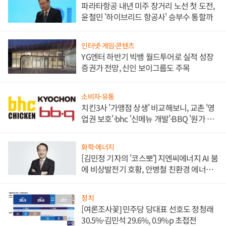
파라타항공 내년 미주 장거리 노선 첫 도전,
윤철민 '하이브리드 항공사' 승부수 통할까
인터넷·게임·콘텐츠
YG엔터 하반기 빅뱅 월드투어로 실적 성장
증권가 전망, 신인 보이그룹도 주목
소비자·유통
치킨3사 '가맹점 상생' 비교해보니, 교촌 '영
업권 보호'·bhc '신메뉴 개발'·BBQ '원가 부
담'
화학·에너지
[김민정 기자의 '코스뽀'] 지엔씨에너지 AI 붐
에 비상발전기 호황, 안병철 친환경 에너지
발전전문기업 향한다
정치
[여론조사꽃] 민주당 당대표 선호도 정청래
30.5%·김민석 29.6%, 0.9%p 초접전