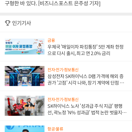
구형한 바 있다. [비즈니스포스트 은주성 기자]
인기기사
금융
우체국 '매일이자 파킹통장' 5만 계좌 한정
으로 다시 출시, 최고 연 2.0% 금리
전자·전기·정보통신
삼성전자 SK하이닉스 D램 가격에 해외 증
권가 '고점' 시각 나와, 장기 계약에 단점 부
각
전자·전기·정보통신
SK하이닉스 노사 '성과급 주식 지급' 평행
선, 곽노정 'N% 성과급' 법적 논란 벗을지 주
목
항공·물류