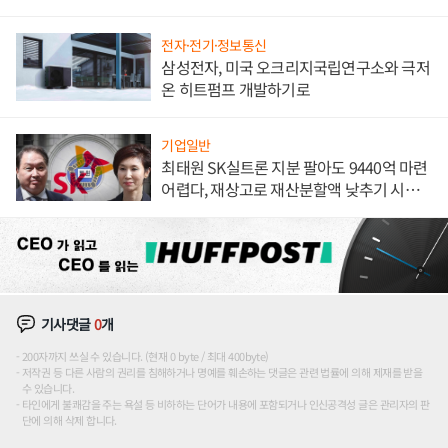
전자·전기·정보통신
삼성전자, 미국 오크리지국립연구소와 극저
온 히트펌프 개발하기로
기업일반
최태원 SK실트론 지분 팔아도 9440억 마련
어렵다, 재상고로 재산분할액 낮추기 시도
하나
기사댓글
0
개
200자까지 쓰실 수 있습니다. (현재 0 byte / 최대 400byte)
저작권 등 다른 사람의 권리를 침해하거나 명예를 훼손하는 댓글은 관련 법률에 의해 제재를 받을
수 있습니다.
타인에게 불쾌감을 주는 욕설 등 비하하는 단어가 내용에 포함되거나 인신공격성 글은 관리자의 판
단에 의해 삭제 합니다.