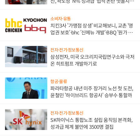
선, 곽노정 'N% 성과급' 법적 논란 벗을지 주
목
소비자·유통
치킨3사 '가맹점 상생' 비교해보니, 교촌 '영
업권 보호'·bhc '신메뉴 개발'·BBQ '원가 부
담'
전자·전기·정보통신
삼성전자, 미국 오크리지국립연구소와 극저
온 히트펌프 개발하기로
항공·물류
파라타항공 내년 미주 장거리 노선 첫 도전,
윤철민 '하이브리드 항공사' 승부수 통할까
전자·전기·정보통신
SK하이닉스 통합노조 설립 움직임 본격화,
성과급 체계 불만에 3500명 결집