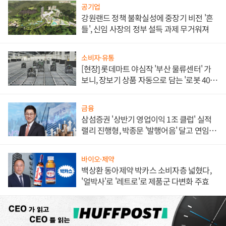
공기업
강원랜드 정책 불확실성에 중장기 비전 '흔
들', 신임 사장의 정부 설득 과제 무거워져
소비자·유통
[현장] 롯데마트 야심작 '부산 물류센터' 가
보니, 장보기 상품 자동으로 담는 '로봇 400
대' 장관
금융
삼섬증권 '상반기 영업이익 1조 클럽' 실적
랠리 진행형, 박종문 '발행어음' 달고 연임 향
하나
바이오·제약
백상환 동아제약 박카스 소비자층 넓혔다,
'얼박사'로 '레트로'로 제품군 다변화 주효