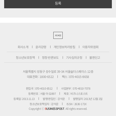
PC버전
회사소개
윤리강령
개인정보처리방침
이용자위원회
청소년보호정책
정정·반론보도
기사심의규정
불편신고
서울특별시 성동구 성수일로 39-34 서울숲더스페이스 12층
대표전화 : 1800-6522
팩스 : 070-4015-8658
편집국 : 070-4010-8512
사업본부 : 070-4010-7078
등록번호 : 서울 아 02897
제호 : 비즈니스포스트
등록일: 2013.11.13
발행·편집인 : 강석운
발행일자: 2013년 12월 2일
청소년보호책임자 : 강석운
ISSN : 2636-171X
Copyright ⓒ
B
USINESSPOST
. All rights reserved.