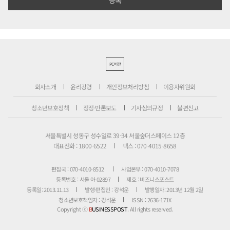
PC버전
회사소개
윤리강령
개인정보처리방침
이용자위원회
청소년보호정책
정정·반론보도
기사심의규정
불편신고
서울특별시 성동구 성수일로 39-34 서울숲더스페이스 12층
대표전화 : 1800-6522
팩스 : 070-4015-8658
편집국 : 070-4010-8512
사업본부 : 070-4010-7078
등록번호 : 서울 아 02897
제호 : 비즈니스포스트
등록일: 2013.11.13
발행·편집인 : 강석운
발행일자: 2013년 12월 2일
청소년보호책임자 : 강석운
ISSN : 2636-171X
Copyright ⓒ
B
USINESSPOST
. All rights reserved.