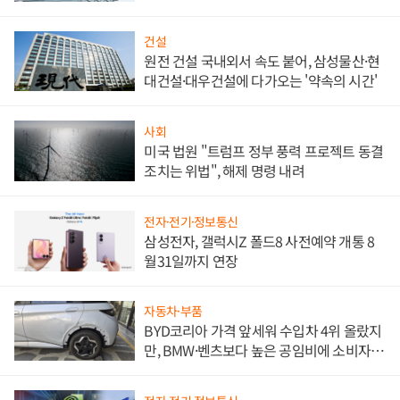
문"
건설
원전 건설 국내외서 속도 붙어, 삼성물산·현
대건설·대우건설에 다가오는 '약속의 시간'
사회
미국 법원 "트럼프 정부 풍력 프로젝트 동결
조치는 위법", 해제 명령 내려
전자·전기·정보통신
삼성전자, 갤럭시Z 폴드8 사전예약 개통 8
월31일까지 연장
자동차·부품
BYD코리아 가격 앞세워 수입차 4위 올랐지
만, BMW·벤츠보다 높은 공임비에 소비자
불만 폭발