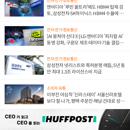
전자·전기·정보통신
엔비디아 '루빈 울트라'에도 HBM4 탑재 검
토, 삼성전자·SK하이닉스 HBM4 수율에 주
도권 갈린다
전자·전기·정보통신
[AI 뭉쳐야 산다⑧] LG·엔비디아 '피지컬 AI'
동맹 강화, 구광모 제조·데이터·기술 결집
해 종합 로보틱스 기업으로
전자·전기·정보통신
삼성전자 넷리스트와 특허분쟁 매듭, 5년 동
안 최대 1.3조 라이선스비 지급
소비자·유통
이부진 야심작 '신라스테이' 서울신라호텔
보다 잘 나가, 평택·주문진·해남·건대로 성
장판 더 넓힌다