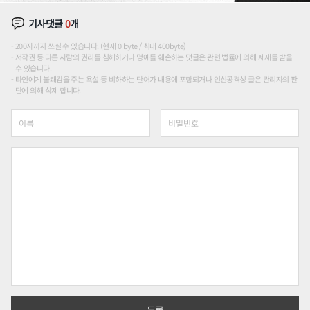
기사댓글
0
개
200자까지 쓰실 수 있습니다. (현재 0 byte / 최대 400byte)
저작권 등 다른 사람의 권리를 침해하거나 명예를 훼손하는 댓글은 관련 법률에 의해 제재를 받을
수 있습니다.
타인에게 불쾌감을 주는 욕설 등 비하하는 단어가 내용에 포함되거나 인신공격성 글은 관리자의 판
단에 의해 삭제 합니다.