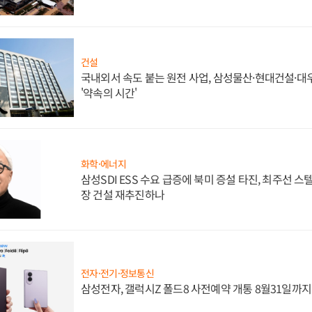
건설
국내외서 속도 붙는 원전 사업, 삼성물산·현대건설·
'약속의 시간'
화학·에너지
삼성SDI ESS 수요 급증에 북미 증설 타진, 최주선 
장 건설 재추진하나
전자·전기·정보통신
삼성전자, 갤럭시Z 폴드8 사전예약 개통 8월31일까