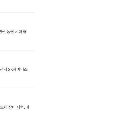
동빈·신동원 시대 협
성전자 SK하이닉스
도체 장비 시험, 미