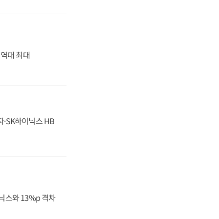
' 역대 최대
자·SK하이닉스 HB
닉스와 13%p 격차