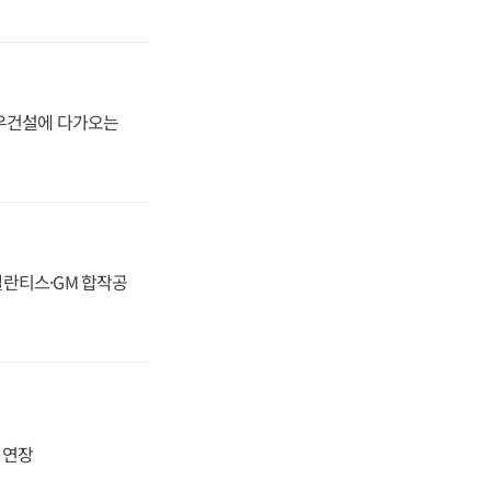
대우건설에 다가오는
스텔란티스·GM 합작공
지 연장