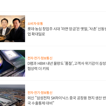
소비자·유통
롯데·농심 창업주 시대 '라면 앙금'은 옛말, '사촌' 신
업 확대일로
전자·전기·정보통신
D램과 HBM 내년 물량도 '품절', 고객사 위기감이 삼
협상력 더 키워
전자·전기·정보통신
외신 "삼성전자 SK하이닉스 중국 공장용 현지 생산 반
국 수출통제 대비"