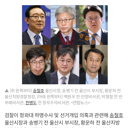
▲ (위 왼쪽부터)
송철호
울산시장, 송병기 전 울산시 부시장, 황운하 전
울산지방경찰청장, (아래 왼쪽부터) 백원우 전 민정비서관, 박형철 전 반
부패비서관,
한병도
전 정무수석비서관. <연합뉴스>
검찰이 청와대 하명수사 및 선거개입 의혹과 관련해
송철호
울산시장과 송병기 전 울산시 부시장, 황운하 전 울산지방