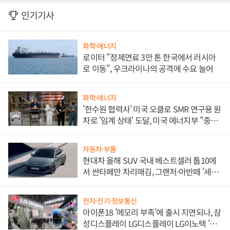
인기기사
화학·에너지
로이터 "정제연료 3만 톤 한국에서 러시아
로 이동", 우크라이나의 공격에 수요 늘어
화학·에너지
'한수원 협력사' 미국 오클로 SMR 연구용 원
자로 '임계 상태' 도달, 미국 에너지부 "중요
한 이정표"
자동차·부품
현대차 올해 SUV 국내 베스트셀러 톱10에
서 싼타페만 자리매김, 그랜저·아반떼 '세단
쌍끌이'로 내수 방어
전자·전기·정보통신
아이폰18 '메모리 부족'에 출시 지연되나, 삼
성디스플레이 LG디스플레이 LG이노텍 '탈