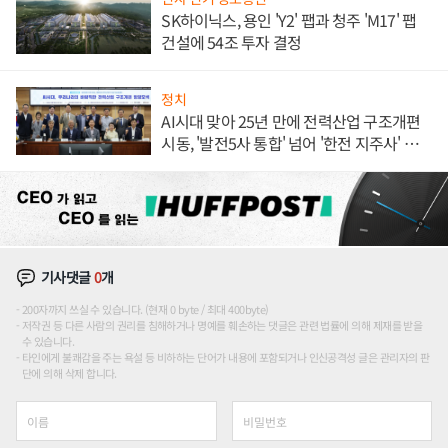
SK하이닉스, 용인 'Y2' 팹과 청주 'M17' 팹
건설에 54조 투자 결정
정치
AI시대 맞아 25년 만에 전력산업 구조개편
시동, '발전5사 통합' 넘어 '한전 지주사' 재편
론도
기사댓글
0
개
200자까지 쓰실 수 있습니다. (현재 0 byte / 최대 400byte)
저작권 등 다른 사람의 권리를 침해하거나 명예를 훼손하는 댓글은 관련 법률에 의해 제재를 받을
수 있습니다.
타인에게 불쾌감을 주는 욕설 등 비하하는 단어가 내용에 포함되거나 인신공격성 글은 관리자의 판
단에 의해 삭제 합니다.