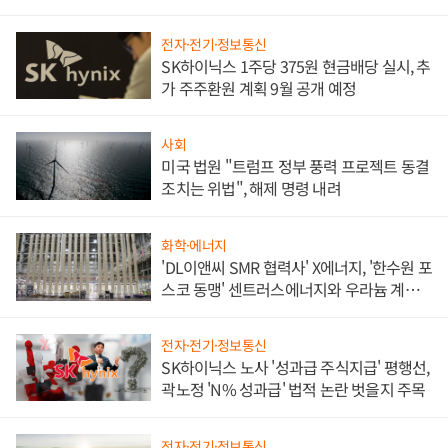
애플' 수익 다각화 속도
전자·전기·정보통신
SK하이닉스 1주당 375원 현금배당 실시, 추
가 주주환원 계획 9월 공개 예정
사회
미국 법원 "트럼프 정부 풍력 프로젝트 동결
조치는 위법", 해제 명령 내려
화학·에너지
'DL이앤씨 SMR 협력사' X에너지, '한수원 포
스코 동맹' 센트러스에너지와 우라늄 계약
체결
전자·전기·정보통신
SK하이닉스 노사 '성과급 주식지급' 평행선,
곽노정 'N% 성과급' 법적 논란 벗을지 주목
전자·전기·정보통신