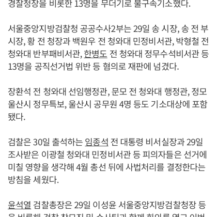
경찰청장을 비롯한 13명을 무더기로 불구속기소했다.
서울중앙지방검찰청 공공수사2부는 29일 송 시장, 송 전 부
시장, 황 전 청장과 백원우 전 청와대 민정비서관, 박형철 전
청와대 반부패비서관,
한병도
전 청와대 정무수석비서관 등
13명을 공직선거법 위반 등 혐의로 재판에 넘겼다.
장환석 전 청와대 선임행정관, 문모 전 청와대 행정관, 정모
울산시 정무특보, 울산시 공무원 4명 등도 기소대상에 포함
됐다.
검찰은 30일 출석하는
임종석
전 대통령 비서실장과 29일
조사받은 이광철 청와대 민정비서관 등 피의자들은 선거에
미칠 영향을 생각해 4월 총선 뒤에 사법처리를 결정한다는
방침을 세웠다.
윤석열
검찰총장은 29일 이성윤 서울중앙지방검찰청장 등