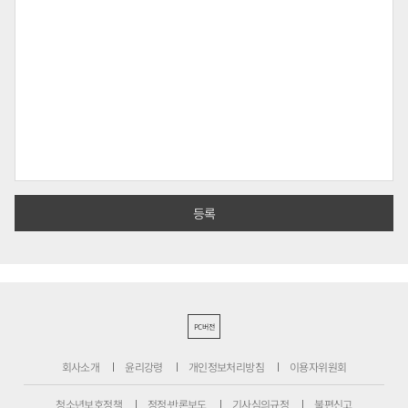
PC버전
회사소개
윤리강령
개인정보처리방침
이용자위원회
청소년보호정책
정정·반론보도
기사심의규정
불편신고