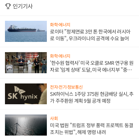
인기기사
화학·에너지
로이터 "정제연료 3만 톤 한국에서 러시아
로 이동", 우크라이나의 공격에 수요 늘어
화학·에너지
'한수원 협력사' 미국 오클로 SMR 연구용 원
자로 '임계 상태' 도달, 미국 에너지부 "중요
한 이정표"
전자·전기·정보통신
SK하이닉스 1주당 375원 현금배당 실시, 추
가 주주환원 계획 9월 공개 예정
사회
미국 법원 "트럼프 정부 풍력 프로젝트 동결
조치는 위법", 해제 명령 내려