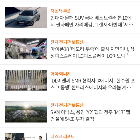
자동차·부품
현대차 올해 SUV 국내 베스트셀러 톱10에
서 싼타페만 자리매김, 그랜저·아반떼 '세단
쌍끌이'로 내수 방어
전자·전기·정보통신
아이폰18 '메모리 부족'에 출시 지연되나, 삼
성디스플레이 LG디스플레이 LG이노텍 '탈
애플' 수익 다각화 속도
화학·에너지
'DL이앤씨 SMR 협력사' X에너지, '한수원 포
스코 동맹' 센트러스에너지와 우라늄 계약
체결
전자·전기·정보통신
SK하이닉스, 용인 'Y2' 팹과 청주 'M17' 팹
건설에 54조 투자 결정
데스크 리포트