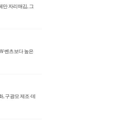
페만 자리매김, 그
MW·벤츠보다 높은
강화, 구광모 제조·데