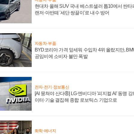
현대차 올해 SUV 국내 베스트셀러 톱10에서 싼타
랜저·아반떼 '세단 쌍끌이'로 내수 방어
자동차·부품
BYD코리아 가격 앞세워 수입차 4위 올랐지만, B
공임비에 소비자 불만 폭발
전자·전기·정보통신
[AI 뭉쳐야 산다⑧] LG·엔비디아 '피지컬 AI' 동맹 
이터·기술 결집해 종합 로보틱스 기업으로
화학·에너지