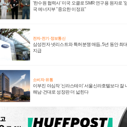
'한수원 협력사' 미국 오클로 SMR 연구용 원자로 '임
국 에너지부 "중요한 이정표"
전자·전기·정보통신
삼성전자 넷리스트와 특허분쟁 매듭, 5년 동안 최대
지급
소비자·유통
이부진 야심작 '신라스테이' 서울신라호텔보다 잘 나
해남·건대로 성장판 더 넓힌다