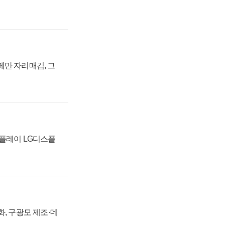
페만 자리매김, 그
스플레이 LG디스플
강화, 구광모 제조·데