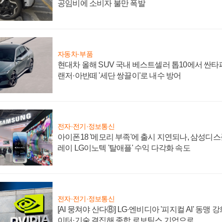
공임비에 소비자 불만 폭발
자동차·부품
현대차 올해 SUV 국내 베스트셀러 톱10에서 싼타
랜저·아반떼 '세단 쌍끌이'로 내수 방어
전자·전기·정보통신
아이폰18 '메모리 부족'에 출시 지연되나, 삼성디
레이 LG이노텍 '탈애플' 수익 다각화 속도
전자·전기·정보통신
[AI 뭉쳐야 산다⑧] LG·엔비디아 '피지컬 AI' 동맹 
이터·기술 결집해 종합 로보틱스 기업으로