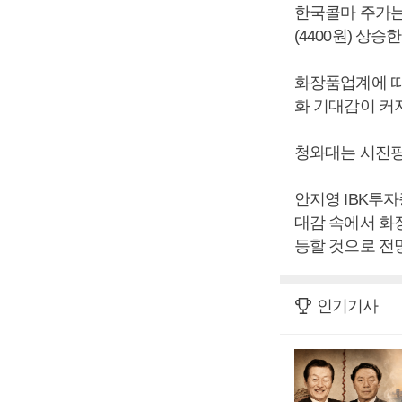
한국콜마 주가는 직
(4400원) 상승
화장품업계에 따
화 기대감이 커
청와대는 시진핑 
안지영 IBK투
대감 속에서 화
등할 것으로 전
인기기사