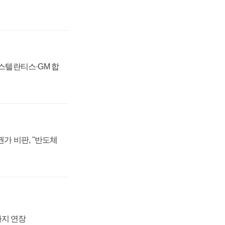
 스텔란티스·GM 합
가 비판, "반도체
까지 연장