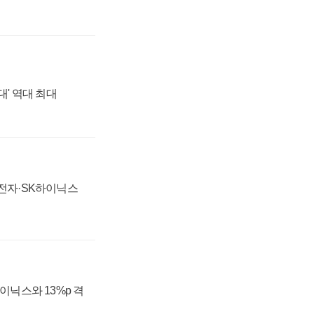
대' 역대 최대
성전자·SK하이닉스
하이닉스와 13%p 격