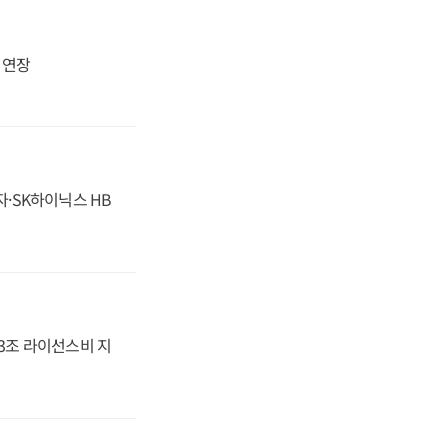
지 연장
자·SK하이닉스 HB
.3조 라이선스비 지