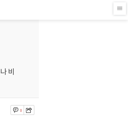
나 비
0