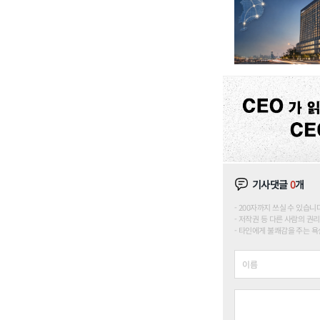
기사댓글
0
개
200자까지 쓰실 수 있습니다. (
저작권 등 다른 사람의 권리
타인에게 불쾌감을 주는 욕설