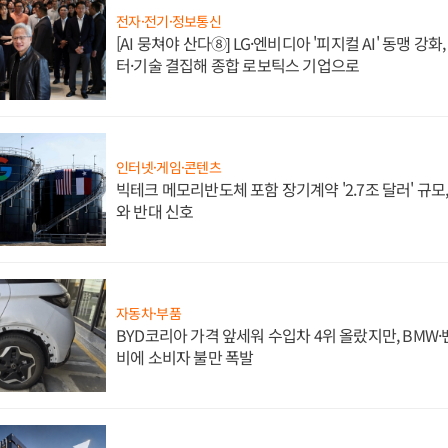
전자·전기·정보통신
[AI 뭉쳐야 산다⑧] LG·엔비디아 '피지컬 AI' 동맹 강
터·기술 결집해 종합 로보틱스 기업으로
인터넷·게임·콘텐츠
빅테크 메모리반도체 포함 장기계약 '2.7조 달러' 규모,
와 반대 신호
자동차·부품
BYD코리아 가격 앞세워 수입차 4위 올랐지만, BMW
비에 소비자 불만 폭발